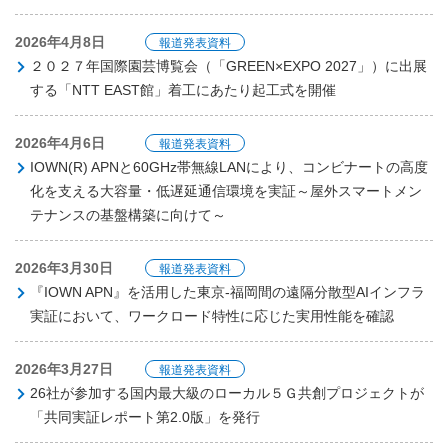
2026年4月8日
報道発表資料
２０２７年国際園芸博覧会（「GREEN×EXPO 2027」）に出展
する「NTT EAST館」着工にあたり起工式を開催
2026年4月6日
報道発表資料
IOWN(R) APNと60GHz帯無線LANにより、コンビナートの高度
化を支える大容量・低遅延通信環境を実証～屋外スマートメン
テナンスの基盤構築に向けて～
2026年3月30日
報道発表資料
『IOWN APN』を活用した東京-福岡間の遠隔分散型AIインフラ
実証において、ワークロード特性に応じた実用性能を確認
2026年3月27日
報道発表資料
26社が参加する国内最大級のローカル５Ｇ共創プロジェクトが
「共同実証レポート第2.0版」を発行