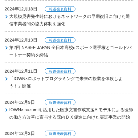
2024年12月18日
報道発表資料
大規模災害発生時におけるネットワークの早期復旧に向けた通
信事業者間の協力体制を強化
2024年12月13日
報道発表資料
第2回 NASEF JAPAN 全日本高校eスポーツ選手権とゴールドパ
ートナー契約を締結
2024年12月11日
報道発表資料
「IOWN×ロボットプログラミングで未来の授業を体験しよ
う！」開催
2024年12月9日
報道発表資料
IOWN×tsuzumiを活用した医療文書作成支援AIモデルによる医師
の働き方改革に寄与する院内ＤＸ促進に向けた実証事業の開始
2024年12月2日
報道発表資料