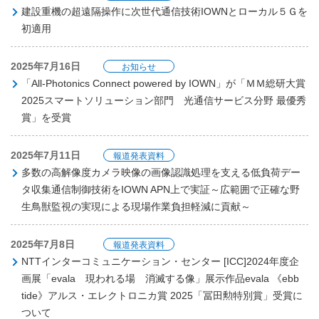
建設重機の超遠隔操作に次世代通信技術IOWNとローカル５Ｇを
初適用
2025年7月16日
お知らせ
「All-Photonics Connect powered by IOWN」が「ＭＭ総研大賞
2025スマートソリューション部門 光通信サービス分野 最優秀
賞」を受賞
2025年7月11日
報道発表資料
多数の高解像度カメラ映像の画像認識処理を支える低負荷デー
タ収集通信制御技術をIOWN APN上で実証～広範囲で正確な野
生鳥獣監視の実現による現場作業負担軽減に貢献～
2025年7月8日
報道発表資料
NTTインターコミュニケーション・センター [ICC]2024年度企
画展「evala 現われる場 消滅する像」展示作品evala 《ebb
tide》アルス・エレクトロニカ賞 2025「冨田勲特別賞」受賞に
ついて