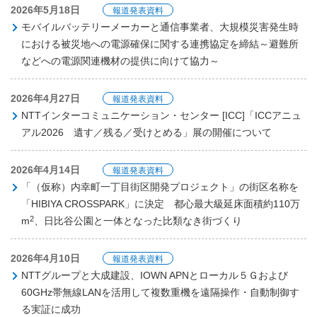
2026年5月18日
報道発表資料
モバイルバッテリーメーカーと通信事業者、大規模災害発生時
における被災地への電源確保に関する連携協定を締結～避難所
などへの電源関連機材の提供に向けて協力～
2026年4月27日
報道発表資料
NTTインターコミュニケーション・センター [ICC]「ICCアニュ
アル2026 遺す／残る／受けとめる」展の開催について
2026年4月14日
報道発表資料
「（仮称）内幸町一丁目街区開発プロジェクト」の街区名称を
「HIBIYA CROSSPARK」に決定 都心最大級延床面積約110万
2
m
、日比谷公園と一体となった比類なき街づくり
2026年4月10日
報道発表資料
NTTグループと大成建設、IOWN APNとローカル５Ｇおよび
60GHz帯無線LANを活用して複数重機を遠隔操作・自動制御す
る実証に成功