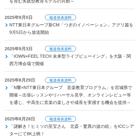
を育む実践型教育モデルの共創～
2025年9月5日
報道発表資料
NTT東日本グループ新CM「つぎのイノベーション」アグリ篇を
9月5日から放送開始
2025年9月3日
報道発表資料
「IOWN×FEEL TECH 未来型ライブビューイング」を大阪・関
西万博会場で開催
2025年8月29日
報道発表資料
「N響×NTT東日本グループ 音楽教育プログラム」を宮城県で
開催～出張レッスンやリハーサル見学、オンラインレビュー等
を通じ、中高生に音楽の楽しさや成長を実感する機会を提供～
2025年8月28日
報道発表資料
「謎解き！ヒミツの至宝さん 北斎・驚異の波の絵」をICCシア
ターにて8K上映！