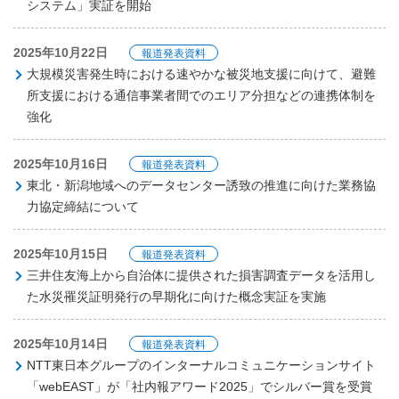
システム」実証を開始
2025年10月22日
報道発表資料
大規模災害発生時における速やかな被災地支援に向けて、避難
所支援における通信事業者間でのエリア分担などの連携体制を
強化
2025年10月16日
報道発表資料
東北・新潟地域へのデータセンター誘致の推進に向けた業務協
力協定締結について
2025年10月15日
報道発表資料
三井住友海上から自治体に提供された損害調査データを活用し
た水災罹災証明発行の早期化に向けた概念実証を実施
2025年10月14日
報道発表資料
NTT東日本グループのインターナルコミュニケーションサイト
「webEAST」が「社内報アワード2025」でシルバー賞を受賞