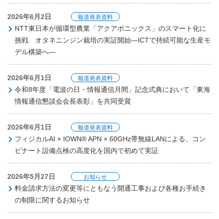
2026年6月2日
報道発表資料
NTT東日本が循環型農業「アクアポニックス」のスマート化に
挑戦 オタネニンジン栽培の実証開始―ICTで持続可能な生産モ
デル構築へ―
2026年6月1日
報道発表資料
令和8年度「電波の日・情報通信月間」記念式典において「東海
情報通信懇談会会長表彰」を共同受賞
2026年6月1日
報道発表資料
フィジカルAI × IOWN® APN × 60GHz帯無線LANによる、コン
ビナート設備点検の高度化を国内で初めて実証
2026年5月27日
お知らせ
料金請求方法の変更等にともなう開通工事および各種お手続き
の制限に関するお知らせ