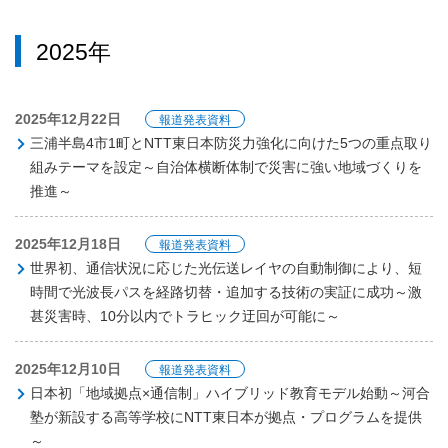
2025年
2025年12月22日
報道発表資料
三浦半島4市1町とNTT東日本防災力強化に向けた5つの重点取り
組みテーマを設定～自治体横断体制で災害に強い地域づくりを
推進～
2025年12月18日
報道発表資料
世界初、通信状況に応じた光伝送レイヤの自動制御により、短
時間で光波長パスを経路切替・追加する技術の実証に成功～激
甚災害時、10分以内でトラヒック迂回が可能に～
2025年12月10日
報道発表資料
日本初「地域拠点×通信制」ハイブリッド教育モデル始動～河合
塾が新設する高等学校にNTT東日本が拠点・プログラムを提供
～