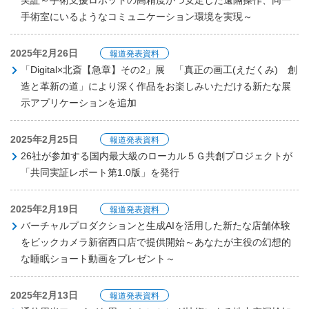
実証～手術支援ロボットの高精度かつ安定した遠隔操作、同一
手術室にいるようなコミュニケーション環境を実現～
2025年2月26日
報道発表資料
「Digital×北斎【急章】その2」展 「真正の画工(えだくみ) 創
造と革新の道」により深く作品をお楽しみいただける新たな展
示アプリケーションを追加
2025年2月25日
報道発表資料
26社が参加する国内最大級のローカル５Ｇ共創プロジェクトが
「共同実証レポート第1.0版」を発行
2025年2月19日
報道発表資料
バーチャルプロダクションと生成AIを活用した新たな店舗体験
をビックカメラ新宿西口店で提供開始～あなたが主役の幻想的
な睡眠ショート動画をプレゼント～
2025年2月13日
報道発表資料