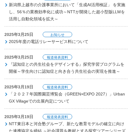
新潟県上越市の介護事業所において「生成AI活用検証」 を実施
し、56％の業務効率化に成功～NTTが開発した超小型版LLMを
活用し自動化領域を拡大～
2025年3月25日
お知らせ
2025年度の電話リレーサービス料について
2025年3月25日
報道発表資料
『認知症との共生社会をデザインする』探究学習プログラムを
開催～学生向けに認知症と向き合う共生社会の実現を推進～
2025年3月19日
報道発表資料
「２０２７年国際園芸博覧会（GREEN×EXPO 2027）」Urban
GX Villageでの出展内定について
2025年3月19日
報道発表資料
NTT東日本と河合塾グループ、新たな教育モデルの確立に向け
た連携協定を締結 ～社会課題を教材とする探究ツアーシリーズ