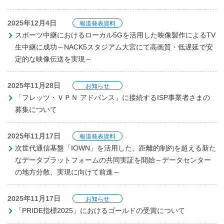
2025年12月4日
報道発表資料
スポーツ中継におけるローカル5Gを活用した映像製作によるTV
生中継に成功～NACK5スタジアム大宮にて高画質・低遅延で安
定的な映像伝送を実現～
2025年11月28日
お知らせ
「フレッツ・ＶＰＮ アドバンス」に接続するISP事業者さまの
募集について
2025年11月17日
報道発表資料
次世代通信基盤「IOWN」を活用した、距離的制約を超える新た
なデータプラットフォームの共同実証を開始～データセンター
の地方分散、実現に向けて前進～
2025年11月17日
お知らせ
「PRIDE指標2025」におけるゴールドの受賞について