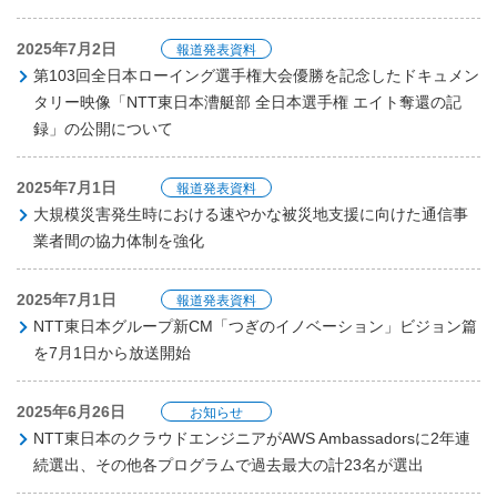
2025年7月2日
報道発表資料
第103回全日本ローイング選手権大会優勝を記念したドキュメン
タリー映像「NTT東日本漕艇部 全日本選手権 エイト奪還の記
録」の公開について
2025年7月1日
報道発表資料
大規模災害発生時における速やかな被災地支援に向けた通信事
業者間の協力体制を強化
2025年7月1日
報道発表資料
NTT東日本グループ新CM「つぎのイノベーション」ビジョン篇
を7月1日から放送開始
2025年6月26日
お知らせ
NTT東日本のクラウドエンジニアがAWS Ambassadorsに2年連
続選出、その他各プログラムで過去最大の計23名が選出