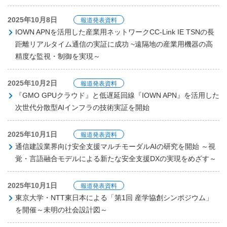
2025年10月8日
報道発表資料
IOWN APNを活用した産業用ネットワークCC-Link IE TSNの長
距離リアルタイム通信の実証に成功 ~遠隔地の産業用機器の高
精度な監視・制御を実現～
2025年10月2日
報道発表資料
『GMO GPUクラウド』と低遅延回線『IOWN APN』を活用した
次世代分散型AIインフラの技術実証を開始
2025年10月1日
報道発表資料
通信建設業界向け安全支援マルチモーダルAIの研究を開始 ～視
覚・言語融合モデルによる新たな安全支援DXの実現をめざす～
2025年10月1日
報道発表資料
東京大学・NTT東日本による「第1回 産学協創シンポジウム」
を開催～未明の社会設計図～