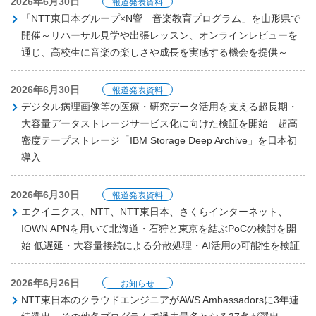
2026年6月30日
報道発表資料
「NTT東日本グループ×N響 音楽教育プログラム」を山形県で
開催～リハーサル見学や出張レッスン、オンラインレビューを
通じ、高校生に音楽の楽しさや成長を実感する機会を提供～
2026年6月30日
報道発表資料
デジタル病理画像等の医療・研究データ活用を支える超長期・
大容量データストレージサービス化に向けた検証を開始 超高
密度テープストレージ「IBM Storage Deep Archive」を日本初
導入
2026年6月30日
報道発表資料
エクイニクス、NTT、NTT東日本、さくらインターネット、
IOWN APNを用いて北海道・石狩と東京を結ぶPoCの検討を開
始 低遅延・大容量接続による分散処理・AI活用の可能性を検証
2026年6月26日
お知らせ
NTT東日本のクラウドエンジニアがAWS Ambassadorsに3年連