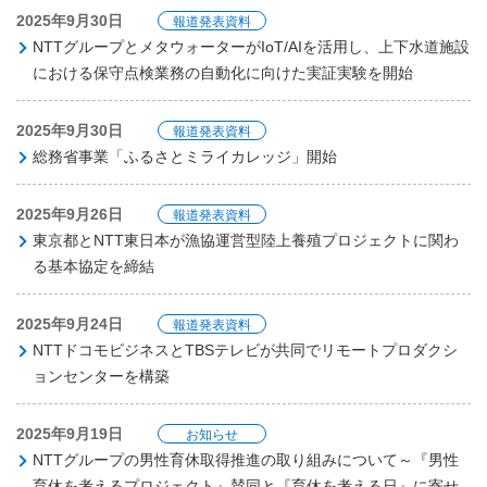
2025年9月30日
報道発表資料
NTTグループとメタウォーターがIoT/AIを活用し、上下水道施設
における保守点検業務の自動化に向けた実証実験を開始
2025年9月30日
報道発表資料
総務省事業「ふるさとミライカレッジ」開始
2025年9月26日
報道発表資料
東京都とNTT東日本が漁協運営型陸上養殖プロジェクトに関わ
る基本協定を締結
2025年9月24日
報道発表資料
NTTドコモビジネスとTBSテレビが共同でリモートプロダクシ
ョンセンターを構築
2025年9月19日
お知らせ
NTTグループの男性育休取得推進の取り組みについて～『男性
育休を考えるプロジェクト』賛同と『育休を考える日』に寄せ