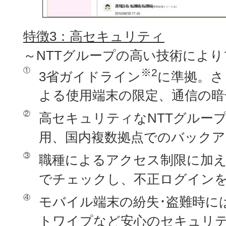
特徴3：高セキュリティ
～NTTグループの高い技術によ
①
※2
3省ガイドライン
に準拠。さ
よる使用端末の限定、通信の暗
②
高セキュリティなNTTグルー
用、国内複数拠点でのバックア
③
職種によるアクセス制限に加え
でチェックし、不正ログイン
④
モバイル端末の紛失･盗難時に
トワイプなど安心のセキュリテ