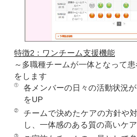
特徴2：ワンチーム支援機能
～多職種チームが一体となって患
をします
①
各メンバーの日々の活動状況
をUP
②
チームで決めたケアの方針や対
し、一体感のある質の高いケ
③