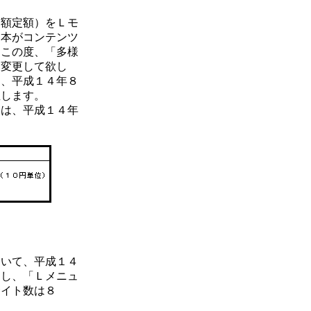
額定額）をＬモ
日本がコンテンツ
、この度、「多様
を変更して欲し
し、平成１４年８
直します。
は、平成１４年
いて、平成１４
加し、「Ｌメニュ
サイト数は８