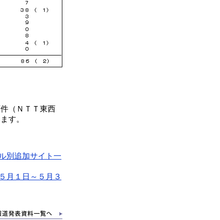
件（ＮＴＴ東西
います。
ル別追加サイト一
５月１日～５月３