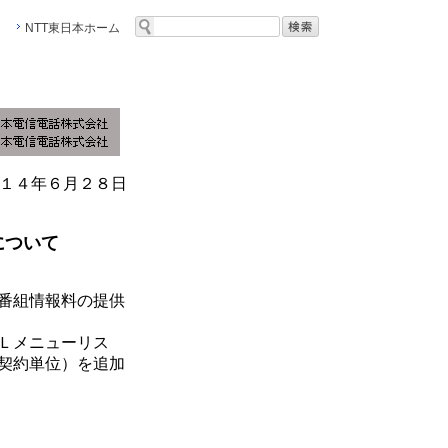
NTT東日本ホーム
１４年６月２８日
について
番組情報料の提供
Ｌメニューリス
契約単位）を追加