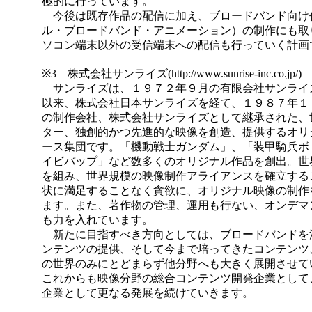
極的に行っています。
今後は既存作品の配信に加え、ブロードバンド向け
ル・ブロードバンド・アニメーション）の制作にも取
ソコン端末以外の受信端末への配信も行っていく計画
※3 株式会社サンライズ(http://www.sunrise-inc.co.jp/)
サンライズは、１９７２年９月の有限会社サンライ
以来、株式会社日本サンライズを経て、１９８７年１
の制作会社、株式会社サンライズとして継承された、
ター、独創的かつ先進的な映像を創造、提供するオリ
ース集団です。「機動戦士ガンダム」、「装甲騎兵ボ
イビバップ」など数多くのオリジナル作品を創出。世
を組み、世界規模の映像制作アライアンスを確立する
状に満足することなく貪欲に、オリジナル映像の制作
ます。また、著作物の管理、運用も行ない、オンデマ
も力を入れています。
新たに目指すべき方向としては、ブロードバンドを
ンテンツの提供、そして今まで培ってきたコンテンツ
の世界のみにとどまらず他分野へも大きく展開させて
これからも映像分野の総合コンテンツ開発企業として
企業として更なる発展を続けていきます。