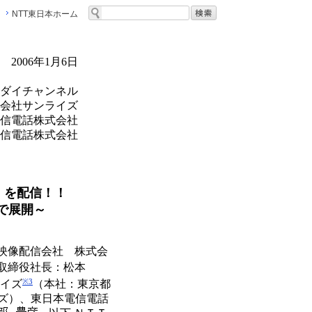
NTT東日本ホーム
2006年1月6日
ダイチャンネル
会社サンライズ
信電話株式会社
信電話株式会社
」を配信！！
称で展開～
映像配信会社 株式会
表取締役社長：松本
※3
ライズ
（本社：東京都
ズ）、東日本電信電話