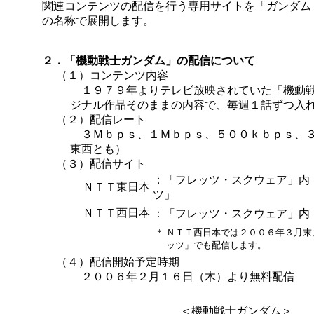
関連コンテンツの配信を行う専用サイトを「ガンダム o
の名称で展開します。
２．「機動戦士ガンダム」の配信について
（１）コンテンツ内容
１９７９年よりテレビ放映されていた「機動戦
ジナル作品そのままの内容で、毎週１話ずつ入
（２）配信レート
３Ｍｂｐｓ、１Ｍｂｐｓ、５００ｋｂｐｓ、３
東西とも）
（３）配信サイト
：「フレッツ・スクウェア」内「
ＮＴＴ東日本
ツ」
ＮＴＴ西日本
：「フレッツ・スクウェア」内
＊
ＮＴＴ西日本では２００６年３月末ま
ッツ」でも配信します。
（４）配信開始予定時期
２００６年２月１６日（木）より無料配信
＜機動戦士ガンダム＞