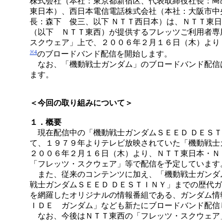
株式会社（本社：東京都新宿区、代表取締役社長：
東日本）、西日本電信電話株式会社（本社：大阪市中
長：森下 俊三、以下 ＮＴＴ西日本）は、ＮＴＴ東
（以下 ＮＴＴ東西）が提供するフレッツご利用者専
スクウェア」上で、２００６年２月１６日（木）より
※4
のブロードバンド配信を開始します。
なお、「機動戦士ガンダム」のブロードバンド配信
ます。
＜今回の取り組みについて＞
１．概要
現在配信中の「機動戦士ガンダムＳＥＥＤ ＤＥＳＴ
て、１９７９年よりテレビ放映されていた「機動戦士
２００６年２月１６日（木）より、ＮＴＴ東日本・Ｎ
「フレッツ・スクウェア」等で配信を予定しています
また、従来のコンテンツに加え、「機動戦士ガンダ
戦士ガンダムＳＥＥＤ ＤＥＳＴＩＮＹ」までの歴代
を網羅したオリジナルの情報番組である、ガンダム情
ＩＤＥ ガンダム」なども新たにブロードバンド配信
なお、今後はＮＴＴ東西の「フレッツ・スクウェア