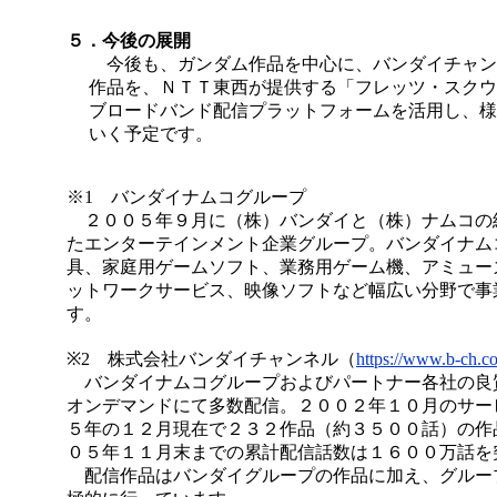
５．今後の展開
今後も、ガンダム作品を中心に、バンダイチャン
作品を、ＮＴＴ東西が提供する「フレッツ・スクウ
ブロードバンド配信プラットフォームを活用し、様
いく予定です。
※1 バンダイナムコグループ
２００５年９月に（株）バンダイと（株）ナムコの
たエンターテインメント企業グループ。バンダイナム
具、家庭用ゲームソフト、業務用ゲーム機、アミュー
ットワークサービス、映像ソフトなど幅広い分野で事
す。
※2 株式会社バンダイチャンネル（
https://www.b-ch.c
バンダイナムコグループおよびパートナー各社の良
オンデマンドにて多数配信。２００２年１０月のサー
５年の１２月現在で２３２作品（約３５００話）の作
０５年１１月末までの累計配信話数は１６００万話を
配信作品はバンダイグループの作品に加え、グルー