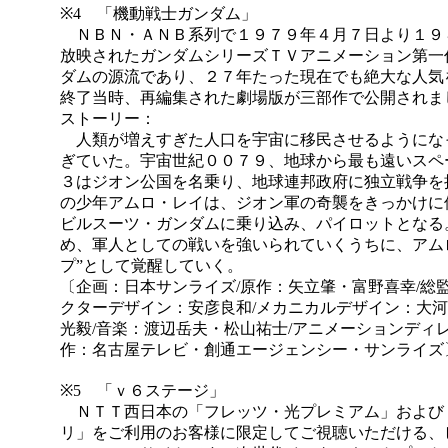
※4 「機動戦士ガンダム」
ＮＢＮ・ＡＮＢ系列で１９７９年４月７日より１９
放映されたガンダムシリーズＴＶアニメーション第一
ダムの源流であり、２７年たった現在でも絶大な人気
終了当時、再編集された劇場版が三部作で公開されま
ストーリー：
人類が増えすぎた人口を宇宙に移民させるようにな
ぎていた。宇宙世紀００７９、地球から最も遠いスペ
３はジオン公国を名乗り、地球連邦政府に独立戦争を
の少年アムロ・レイは、ジオン軍の奇襲をきっかけに
ビルスーツ・ガンダムに乗り込み、パイロットとなる
め、軍人としての戦いを強いられていくうちに、アム
プ”として覚醒していく。
〔企画：日本サンライズ/原作：矢立肇・富野喜幸/総
クターデザイン：安彦良和/メカニカルデザイン：大河
光毅/音楽：渡辺岳夫・松山祐士/アニメーションディ
作：名古屋テレビ・創通エージェンシー・サンライズ
※5 「ｖ６ステージ」
ＮＴＴ西日本の「フレッツ・光プレミアム」および
リ」をご利用のお客様に限定してご視聴いただける、