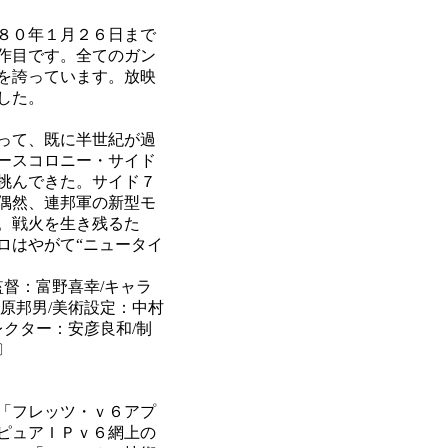
８０年１月２６日まで
作目です。全てのガン
を誇っています。放映
した。
って、既に半世紀が過
ースコロニー・サイド
挑んできた。サイド７
偶然、連邦軍の新型モ
。戦火を生き残るた
ロはやがて“ニュータイ
監督：富野喜幸/キャラ
原邦男/美術設定：中村
レクター：安彦良和/制
〕
「フレッツ・ｖ６アプ
ピュアＩＰｖ６網上の