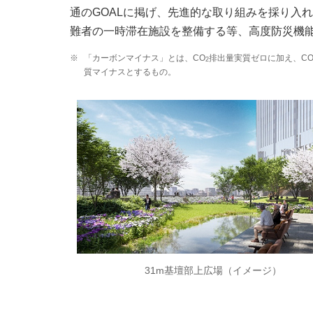
通のGOALに掲げ、先進的な取り組みを採り入
難者の一時滞在施設を整備する等、高度防災機
※
「カーボンマイナス」とは、CO
排出量実質ゼロに加え、C
2
質マイナスとするもの。
31m基壇部上広場（イメージ）