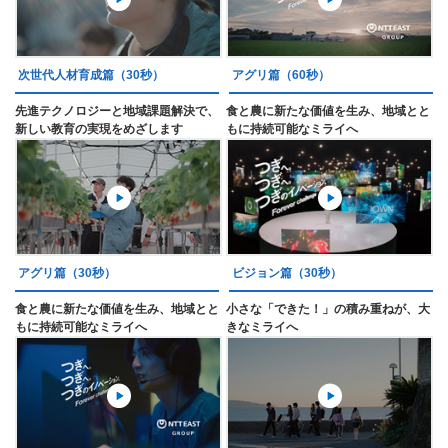
次世代人材育成篇（30秒）
アグリ篇（60秒）
先進テクノロジーと地域課題解決で、
食と農に新たな価値を生み、地域とと
新しい教育の実現をめざします
もに持続可能なミライへ
アグリ篇（30秒）
ビジョン篇（30秒）
食と農に新たな価値を生み、地域とと
小さな「できた！」の積み重ねが、大
もに持続可能なミライへ
きなミライへ