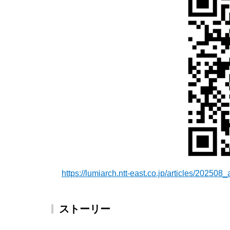
https://lumiarch.ntt-east.co.jp/articles/202508_
ストーリー