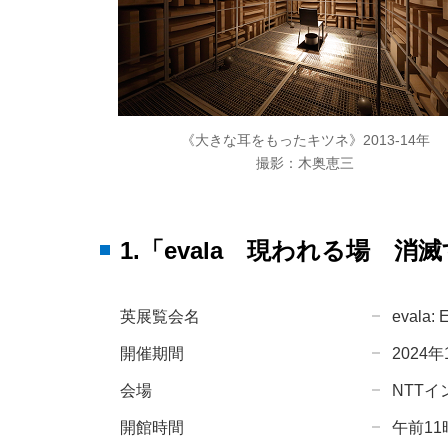
《大きな耳をもったキツネ》2013-14年
撮影：木奥恵三
1.「evala 現われる場 
英展覧会名
evala: 
開催期間
2024
会場
NTTイ
開館時間
午前11