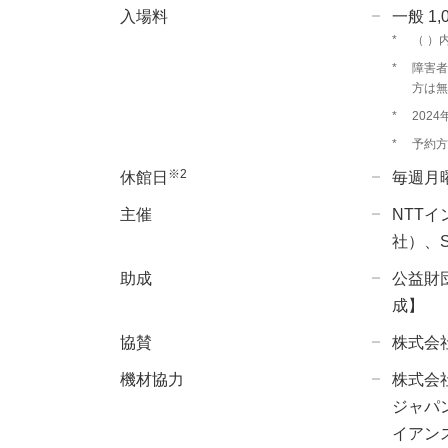
入場料
一般 1
*
（ ）
*
障害者
方は無
*
202
*
予約方
※2
休館日
毎週月曜
主催
NTTイ
社）、S
助成
公益財
成】
協賛
株式会
機材協力
株式会
ジャパ
イアン