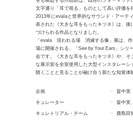
をも喚起する作品群は、既存のフォーマット
文字通り「耳で視る」ものとして高い評価を
2013年にevalaと世界的なサウンド・ア
表された《大きな耳をもったキツネ》は、後に「Se
づけられる作品となりました。
「evala 現われる場 消滅する像」展は
場に開催される、「See by Your Ea
会です。《大きな耳をもったキツネ》や、そ
な展示室を全室使用した大型インスタレーシ
聴くことと見ることが融け合う新たな知覚体
企画
畠中実
キュレーター
畠中実
キュレトリアル・チーム
鹿島田