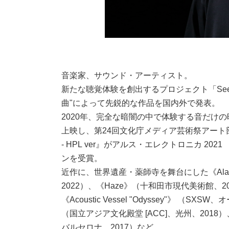
音楽家、サウンド・アーティスト。
新たな聴覚体験を創出するプロジェクト「See b
曲"によって先鋭的な作品を国内外で発表。
2020年、完全な暗闇の中で体験する音だけの映画
上映し、第24回文化庁メディア芸術祭アート部門優秀
- HPL ver』がアルス・エレクトロニカ 
ンを受賞。
近作に、世界遺産・薬師寺を舞台にした《Alaya Cr
2022）、《Haze》（十和田市現代美術館、
《Acoustic Vessel "Odyssey"》 
（国立アジア文化殿堂 [ACC]、光州、2018）、《
バルセロナ、2017）など。