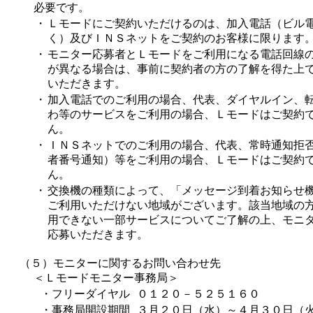
必要です。
・
Ｌモードにご契約いただけるのは、加入電話（ビル
く）及びＩＮＳネットをご契約のお客様に限ります
・
モニター応募者とＬモードをご利用になる電話回線
が異なる場合は、事前に契約者の方の了解を得た上
いただきます。
・
加入電話でのご利用の場合、代表、ダイヤルイン、
わ等のサービスをご利用の場合、Ｌモードはご契約
ん。
・
ＩＮＳネットでのご利用の場合、代表、常時通知拒
者番号通知）等をご利用の場合、Ｌモードはご契約
ん。
・
交換機の種類によって、「メッセージ到着お知らせ
ご利用いただけない地域がございます。該当地域の
用できない一部サービスについてご了解の上、モニ
応募いただきます。
（５）モニターに関するお問い合わせ先
＜Ｌモードモニター事務局＞
・フリーダイヤル
０１２０－５２５１６０
・事務局開設期間
３月２０日（水）～４月３０日（