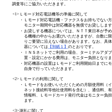
調査等にご協力いただきます。
<1>
Ｌモード対応電話機等の準備に関して
・
Ｌモード対応電話機・ファクスをお持ちでない方
モニター期間中は対応機器を無償でお貸しします
・
お貸しする機器については、ＮＴＴ東日本が予め
る機種の中からお選びいただきますが、台数に限
りご要望に沿えない場合があります。なお、具体
器については
【別紙１】
のとおりです。
・
ＩＮＳネットでご利用の場合、ターミナルアダプ
置・設定にかかる費用は、モニター負担となりま
・
対応機器の設置はＬモードご利用開始日までにモ
自身で行っていただきます。
<2>
Ｌモードの利用に関して
・
Ｌモードをお使いいただくための月額使用料（イ
ネット接続料等他社使用料を含む）、通信料、有
情報料、Ｌモードカード発行代金はモニター負担
ます。
<3>
謝礼に関して