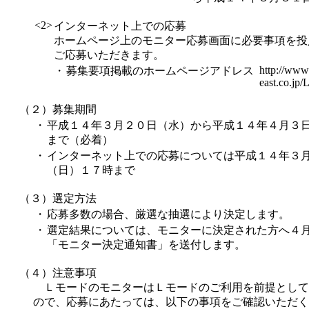
<2>
インターネット上での応募
ホームページ上のモニター応募画面に必要事項を投
ご応募いただきます。
http://www.
・
募集要項掲載のホームページアドレス
east.co.jp
（２）募集期間
・
平成１４年３月２０日（水）から平成１４年４月３
まで（必着）
・
インターネット上での応募については平成１４年３
（日）１７時まで
（３）選定方法
・
応募多数の場合、厳選な抽選により決定します。
・
選定結果については、モニターに決定された方へ４
「モニター決定通知書」を送付します。
（４）注意事項
ＬモードのモニターはＬモードのご利用を前提として
ので、応募にあたっては、以下の事項をご確認いただく