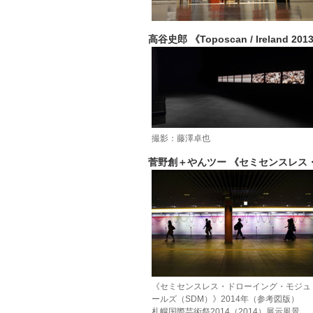
高谷史郎 《Toposcan / Ireland 201
撮影：藤澤卓也
菅野創＋やんツー 《セミセンスレス・
《セミセンスレス・ドローイング・モジュ
ールズ（SDM）》2014年（参考図版）
札幌国際芸術祭2014（2014）展示風景