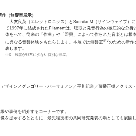
英）新作（無響室展示）
大友良英（エレクトロニクス）とSachiko M（サインウェイブ）
て1997年に結成されたFilamentは、聴取と発音行為の徹底的な分析
体をへて、従来の「作曲」や「即興」によって作られた音楽とは根
※3
に異なる音響体験をもたらします。本展では無響室
のための新作
表します。
※3
残響が非常に少ない特別な部屋。
・デザイン／グレゴリー・バーサミアン／平川紀道／藤幡正樹／クリス
成果や事例を紹介するコーナーです。
来像を提示するとともに、最先端技術の共同研究発表の場としても展開