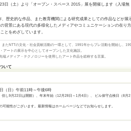
月23日（土）より「オープン・スペース 2015」展を開催します（入場無
作、歴史的な作品、また教育機関による研究成果としての作品などが展
その背景にある現代の多様化したメディアやコミュニケーションの在り
ることをめざしています。
またNTTの文化・社会貢献活動の一環として、1991年からプレ活動を開始し、199
ア・アートの展示を中心としてオープンした文化施設。
先端メディア・テクノロジーを使用したアート作品を総称する言葉。
について
月6日（日）午前11時～午後6時
し9月22日は開館）、年末年始（12月28日～1月4日）、 ビル保守点検日（8月2日
館の可能性がございます。最新情報はホームページなどでお知らせします。