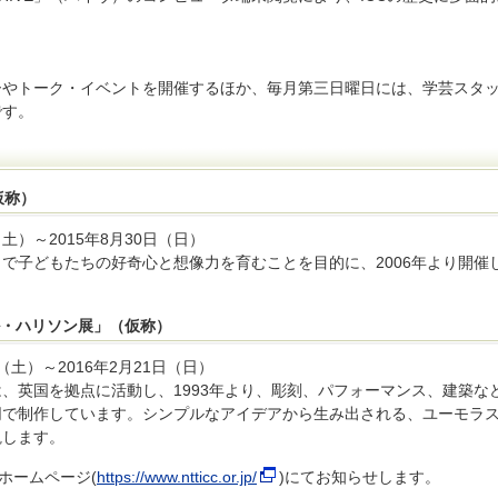
ーやトーク・イベントを開催するほか、毎月第三日曜日には、学芸スタ
です。
仮称）
土）～2015年8月30日（日）
で子どもたちの好奇心と想像力を育むことを目的に、2006年より開催
。
ル・ハリソン展」（仮称）
（土）～2016年2月21日（日）
、英国を拠点に活動し、1993年より、彫刻、パフォーマンス、建築な
同で制作しています。シンプルなアイデアから生み出される、ユーモラ
観します。
ホームページ(
https://www.ntticc.or.jp/
)にてお知らせします。