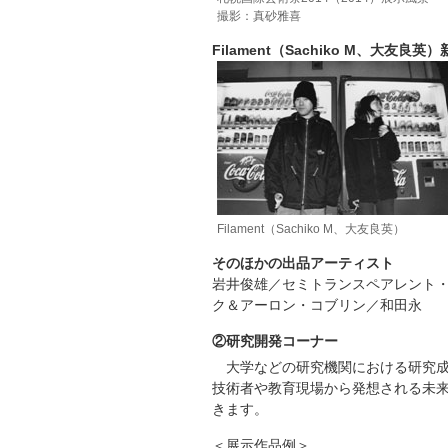
撮影：真砂雅喜
Filament（Sachiko M、大友良
Filament（Sachiko M、大友良英）
そのほかの出品アーティスト
岩井俊雄／セミトランスペアレント
ク＆アーロン・コブリン／和田永
②研究開発コーナー
大学などの研究機関における研究
技術者や教育現場から発想される未
きます。
＜展示作品例＞