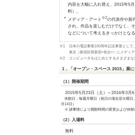
内容を大幅に入れ替え、2015年5
料）。
※2
メディア・アート
の代表作や新
され、作品を楽しむだけでなく、
などについて考えるきっかけとな
※1
日本の電話事業100周年記念事業として、
東京（新宿区西新宿<初台>）にメディ
※2
コンピュータをはじめとするさまざまな
1．「オープン・スペース 2015」展
（1）開催期間
2015年5月23日（土）～2016年3
休館日：毎週月曜日（祝日の場合翌火曜日、但
月14日）
※ 諸事情により開館時間の変更および休
（2）入場料
無料