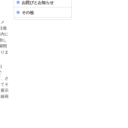
お詫びとお知らせ
その他
カメ
往復
面内に
動し
瞬間
なりま
作）
で
ど、さ
してそ
を展示
て線画