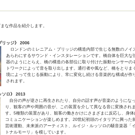
ざまな作品を紹介します。
ッジ》 2006
ロンドンのミレニアム・ブリッジの構造内部で生じる無数のノイ
あらわにするサウンド・インスタレーションです。橋自体を巨大な
器のようにとらえ、橋の構造の各部位に取り付けた振動センサーの
トワークによって音を取り出します。通行者や風など、橋をとりま
境によって生じる振動により、常に変化し続ける音楽的な構成が作
されます。
ロ》 2013
自分の声が逆さに再生されたり、自分の話す声が音楽のようにな
り、観客の声や周囲の音が、この装置を介して異なる音に変換され
す。5種類の装置があり、観客の働きかけにさまざまに反応し、身体
コミュニケーションが楽しめます。20世紀初頭のイタリアに興った
芸術運動、未来派のアーティスト、ルイジ・ルッソロの騒音楽器「
トナルモーリ」を模しています。