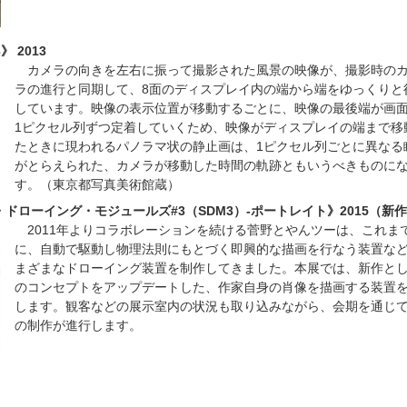
3》 2013
カメラの向きを左右に振って撮影された風景の映像が、撮影時の
ラの進行と同期して、8面のディスプレイ内の端から端をゆっくりと
しています。映像の表示位置が移動するごとに、映像の最後端が画
1ピクセル列ずつ定着していくため、映像がディスプレイの端まで移
たときに現われるパノラマ状の静止画は、1ピクセル列ごとに異なる
がとらえられた、カメラが移動した時間の軌跡ともいうべきものに
す。（東京都写真美術館蔵）
ドローイング・モジュールズ#3（SDM3）-ポートレイト》2015（新
2011年よりコラボレーションを続ける菅野とやんツーは、これま
に、自動で駆動し物理法則にもとづく即興的な描画を行なう装置な
まざまなドローイング装置を制作してきました。本展では、新作と
のコンセプトをアップデートした、作家自身の肖像を描画する装置
します。観客などの展示室内の状況も取り込みながら、会期を通じ
の制作が進行します。