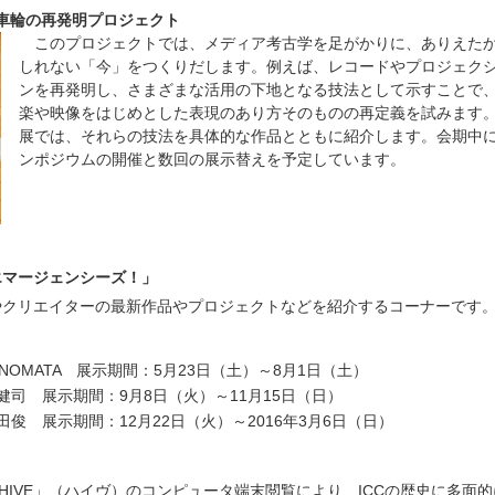
 車輪の再発明プロジェクト
このプロジェクトでは、メディア考古学を足がかりに、ありえた
しれない「今」をつくりだします。例えば、レコードやプロジェク
ンを再発明し、さまざまな活用の下地となる技法として示すことで
楽や映像をはじめとした表現のあり方そのものの再定義を試みます
展では、それらの技法を具体的な作品とともに紹介します。会期中
ンポジウムの開催と数回の展示替えを予定しています。
エマージェンシーズ！」
やクリエイターの最新作品やプロジェクトなどを紹介するコーナーです
INOMATA 展示期間：5月23日（土）～8月1日（土）
健司 展示期間：9月8日（火）～11月15日（日）
俊 展示期間：12月22日（火）～2016年3月6日（日）
HIVE」（ハイヴ）のコンピュータ端末閲覧により、ICCの歴史に多面