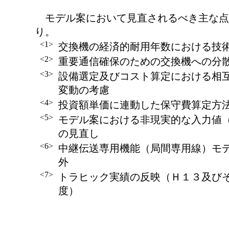
モデル案において見直されるべき主な点
り。
<1>
交換機の経済的耐用年数における技
<2>
重要通信確保のための交換機への分
<3>
設備選定及びコスト算定における相
変動の考慮
<4>
投資額単価に連動した保守費算定方
<5>
モデル案における非現実的な入力値
の見直し
<6>
中継伝送専用機能（局間専用線）モ
外
<7>
トラヒック実績の反映（Ｈ１３及び
度）