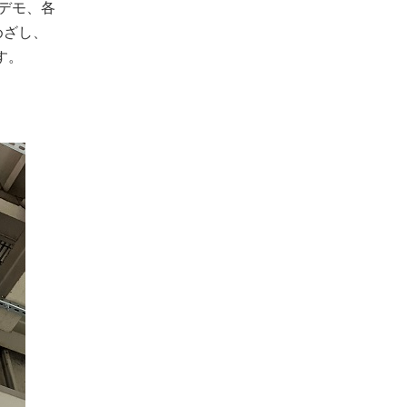
デモ、各
めざし、
す。