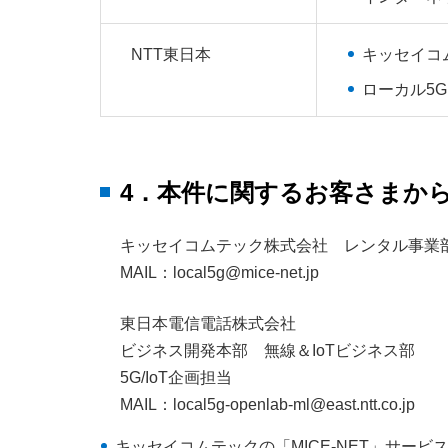
NTT東日本
キッセイコ
ローカル5
4．本件に関するお客さまか
キッセイコムテック株式会社 レンタル事業
MAIL：local5g@mice-net.jp
東日本電信電話株式会社
ビジネス開発本部 無線＆IoTビジネス部
5G/IoT企画担当
MAIL：local5g-openlab-ml@east.ntt.co.jp
キッセイコムテックの「MICE-NET」サー