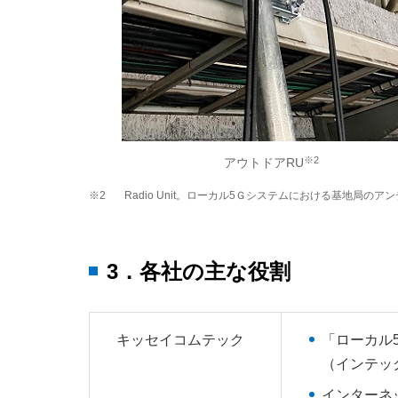
※2
アウトドアRU
※2
Radio Unit。ローカル5Ｇシステムにおける基地局のア
3．各社の主な役割
キッセイコムテック
「ローカル5
（インテッ
インターネ