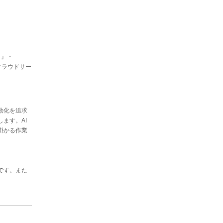
）』・
るクラウドサー
動化を追求
ます。AI
掛かる作業
です。また