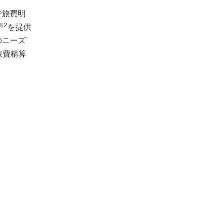
で旅費明
※2
を提供
のニーズ
旅費精算