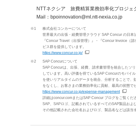
NTTネクシア 旅費精算業務効率化プロジェ
Mail：bpoinnovation@ml.ntt-nexia.co.jp
※1
株式会社コンカーについて
世界最大の出張・経費管理クラウド SAP Concur の日本
『Concur Travel（出張管理）』・『Concur 
ビス群を提供しています。
https://www.concur.co.jp/
※2
SAP Concurについて
SAP Concurは、出張、経費、請求書管理を統合し
しています。高い評価を得ているSAP Concurのモ
を使いリアルタイムのデータを統合、分析することで、効率
をなくし、お客さまの業務効率化に貢献、最高の状態で
https://www.concur.co.jp/expense-management
詳細はconcur.comまたはSAP Concur ブログをご覧く
SAP、SAPロゴ、記載されているすべてのSAP製品お
その他記載された会社名およびロゴ、製品名などは該当