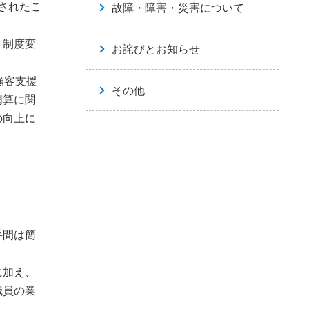
されたこ
故障・障害・災害について
、制度変
お詫びとお知らせ
顧客支援
その他
精算に関
の向上に
手間は簡
に加え、
職員の業