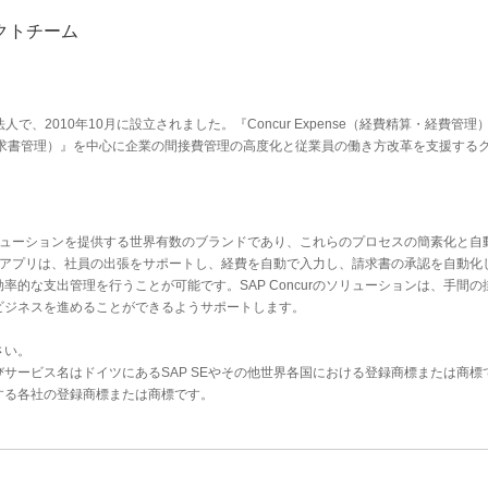
クトチーム
法人で、2010年10月に設立されました。『Concur Expense（経費精算・経費管理
Invoice（請求書管理）』を中心に企業の間接費管理の高度化と従業員の働き方改革を支援す
たソリューションを提供する世界有数のブランドであり、これらのプロセスの簡素化と自
バイルアプリは、社員の出張をサポートし、経費を自動で入力し、請求書の承認を自動化し
的な支出管理を行うことが可能です。SAP Concurのソリューションは、手間の
ビジネスを進めることができるようサポートします。
ださい。
よびサービス名はドイツにあるSAP SEやその他世界各国における登録商標または商標
する各社の登録商標または商標です。