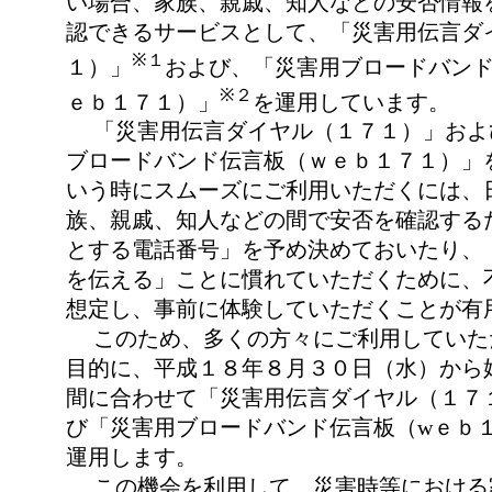
い場合、家族、親戚、知人などの安否情報
認できるサービスとして、「災害用伝言ダ
※１
１）」
および、「災害用ブロードバンド
※２
ｅｂ１７１）」
を運用しています。
「災害用伝言ダイヤル（１７１）」およ
ブロードバンド伝言板（ｗｅｂ１７１）」を
いう時にスムーズにご利用いただくには、
族、親戚、知人などの間で安否を確認する
とする電話番号」を予め決めておいたり、
を伝える」ことに慣れていただくために、
想定し、事前に体験していただくことが有
このため、多くの方々にご利用していた
目的に、平成１８年８月３０日（水）から
間に合わせて「災害用伝言ダイヤル（１７
び「災害用ブロードバンド伝言板（wｅｂ
運用します。
この機会を利用して、災害時等における