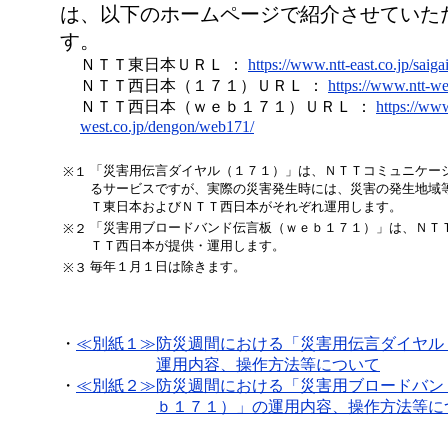
は、以下のホームページで紹介させていた
す。
ＮＴＴ東日本ＵＲＬ ：
https://www.ntt-east.co.jp/saigai
ＮＴＴ西日本（１７１）ＵＲＬ ：
https://www.ntt-we
ＮＴＴ西日本（ｗｅｂ１７１）ＵＲＬ ：
https://www
west.co.jp/dengon/web171/
「災害用伝言ダイヤル（１７１）」は、ＮＴＴコミュニケー
※１
るサービスですが、実際の災害発生時には、災害の発生地域
Ｔ東日本およびＮＴＴ西日本がそれぞれ運用します。
「災害用ブロードバンド伝言板（ｗｅｂ１７１）」は、ＮＴ
※２
ＴＴ西日本が提供・運用します。
毎年１月１日は除きます。
※３
・
≪別紙１≫
防災週間における「災害用伝言ダイヤル
運用内容、操作方法等について
・
≪別紙２≫
防災週間における「災害用ブロードバン
ｂ１７１）」の運用内容、操作方法等に