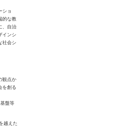
ーショ
端的な教
に、自治
ザインシ
な社会シ
の観点か
会を創る
ク基盤等
を越えた