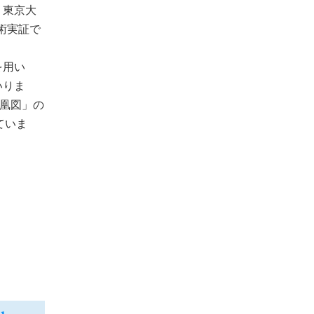
、東京大
術実証で
を用い
いりま
鳳凰図」の
ていま