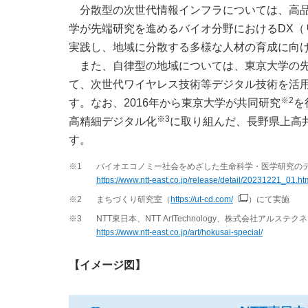
分散型の次世代情報インフラについては、高
学が先端研究を進めるバイオ分野におけるDX（
実践し、地域に分散する多様な人材の育成に向
また、自律型の地域については、東京大学の先
て、次世代ワイヤレス技術等デジタル技術を活
※2
す。なお、2016年から東京大学が共同研究
を
※3
高精細デジタル化
に取り組んだ、長野県上高
す。
※1
バイオエコノミー社会をめざした生命科学・医学研究の
https://www.ntt-east.co.jp/release/detail/20231221_01.ht
※2
まちづくり研究室（
https://ut-cd.com/
）にて実施
※3
NTT東日本、NTT ArtTechnology、株式会社アルス
https://www.ntt-east.co.jp/art/hokusai-special/
【イメージ図】