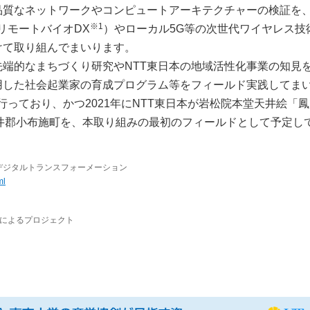
品質なネットワークやコンピュートアーキテクチャーの検証を
※1
リモートバイオDX
）やローカル5G等の次世代ワイヤレス技
けて取り組んでまいります。
端的なまちづくり研究やNTT東日本の地域活性化事業の知見
用した社会起業家の育成プログラム等をフィールド実践してま
行っており、かつ2021年にNTT東日本が岩松院本堂天井絵「
井郡小布施町を、本取り組みの最初のフィールドとして予定し
デジタルトランスフォーメーション
ml
テクネによるプロジェクト