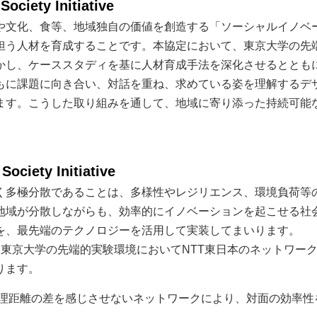
ety Initiative
や文化、食等、地域独自の価値を創造する「ソーシャルイノベ
担う人材を育成することです。本協定において、東京大学の先
活かし、ケーススタディを基に人材育成手法を深化させるととも
もに課題に向き合い、対話を重ね、求めている姿を理解するデ
ます。こうした取り組みを通して、地域に寄り添った持続可能
ety Initiative
く多極分散であることは、多様性やレジリエンス、環境負荷等
地域が分散しながらも、効率的にイノベーションを起こせる社
を、最先端のテクノロジーを活用して実装してまいります。
東京大学の先端的実験環境においてNTT東日本のネットワー
ります。
理距離の差を感じさせないネットワークにより、対面の効率性