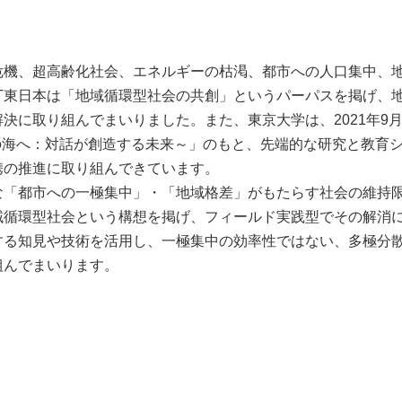
危機、超高齢化社会、エネルギーの枯渇、都市への人口集中、
T東日本は「地域循環型社会の共創」というパーパスを掲げ、
に取り組んでまいりました。また、東京大学は、2021年9月
多様性の海へ：対話が創造する未来～」のもと、先端的な研究と教育
携の推進に取り組んできています。
な「都市への一極集中」・「地域格差」がもたらす社会の維持
域循環型社会という構想を掲げ、フィールド実践型でその解消
する知見や技術を活用し、一極集中の効率性ではない、多極分
組んでまいります。