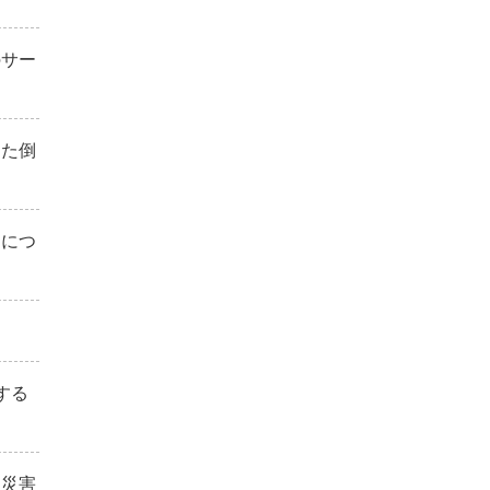
のサー
した倒
しにつ
て
する
「災害