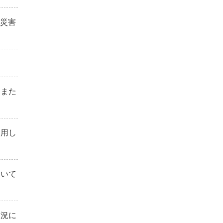
「災害
、また
利用し
ついて
状況に