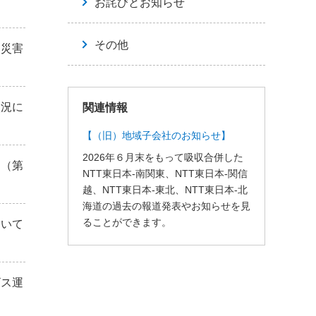
お詫びとお知らせ
その他
「災害
状況に
関連情報
【（旧）地域子会社のお知らせ】
2026年６月末をもって吸収合併した
て（第
NTT東日本-南関東、NTT東日本-関信
越、NTT東日本-東北、NTT東日本-北
海道の過去の報道発表やお知らせを見
ることができます。
ついて
ビス運