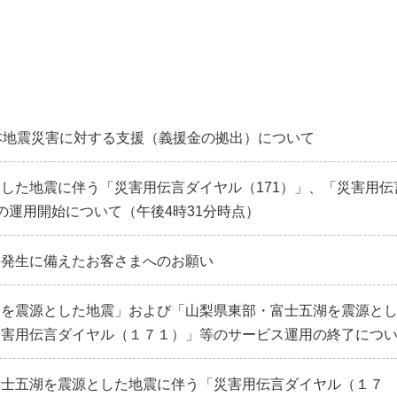
本地震災害に対する支援（義援金の拠出）について
した地震に伴う「災害用伝言ダイヤル（171）」、「災害用伝
）」の運用開始について（午後4時31分時点）
害発生に備えたお客さまへのお願い
部を震源とした地震」および「山梨県東部・富士五湖を震源と
災害用伝言ダイヤル（１７１）」等のサービス運用の終了につ
富士五湖を震源とした地震に伴う「災害用伝言ダイヤル（１７