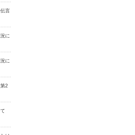
用伝言
状況に
状況に
第2
いて