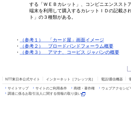
する「ＷＥＢカレット」、コンビニエンススト
端末を利用して購入するカレットＩＤの記載さ
ト」の３種類がある。
・
（参考１） 「カード屋」画面イメージ
・
（参考２） ブロードバンドフォーラム概要
・
（参考３） アマナ、コービス ジャパンの概要
NTT東日本公式サイト
インターネット［フレッツ光］
電話/通信機器
サイトマップ
サイトのご利用条件
商標・著作権
ウェブアクセシビ
調達に係るお取引法人に関する情報の取り扱い