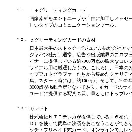
＊１
：ｅグリーティングカード
画像素材をエンドユーザが自由に加工しメッセ
しいタイプのコミュニケーションツール。
＊２：
ｅグリーティングカードの素材
日本最大手のストック･ビジュアル供給会社アマ
ジャパン社が、通常、広告や出版業界のプロフ
イナーに提供している約7000万点の膨大なコレ
ライアル用に厳選したもの。これらは、日本の
ップフォトグラファーたちから集めたクオリテ
集。スタート時には、約1600点、そして、2002
3000点が掲載予定となっており、e-カードのサ
ユーザに提供する写真の質、量ともにトップレ
＊３：
カレット
株式会社ＮＴＴテレカが提供している１６桁の
Ｄ）を使って簡単に決済をおこなうことができ
ッチ・プリペイド式カード、オンラインでカレ