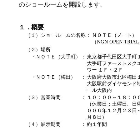
のショールームを開設します。
１．概要
（１）ショールームの名称
：
ＮＯＴＥ（ノート）
（
N
GN
O
PEN
T
RIAL
（２）場所
・ＮＯＴＥ（大手町）
：
東京都千代田区大手町
大手町ファーストスク
ワー １Ｆ・２Ｆ
・ＮＯＴＥ（梅田）
：
大阪府大阪市北区梅田
大阪駅前ダイヤモンド地
ール大阪内
（３）営業時間
：
１０：００～１８：０
（休業日：土曜日、日
００６年１２月２３日
月８日）
（４）展示期間
：
約１年間