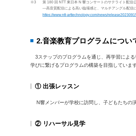
※3
第 180 回 NTT 東日本 N 響コンサートのサテライト配
―高音質配信による高い臨場感と、マルチアングル配信
https://www.ntt-arttechnology.com/news/release2023091
2.音楽教育プログラムについ
3ステップのプログラムを通じ、再学習による
学びに繋げるプログラムの構築を目指していま
① 出張レッスン
N響メンバーが学校に訪問し、子どもたちの
② リハーサル見学