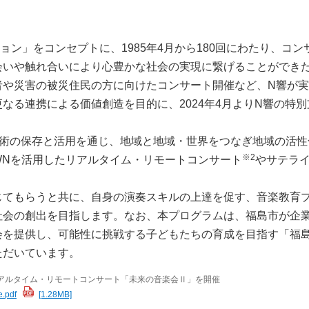
ョン」をコンセプトに、1985年4月から180回にわたり、コン
会いや触れ合いにより心豊かな社会の実現に繋げることができ
者や災害の被災住民の方に向けたコンサート開催など、N響が
なる連携による価値創造を目的に、2024年4月よりN響の特別
よる文化芸術の保存と活用を通じ、地域と地域・世界をつなぎ地域の活
※2
WNを活用したリアルタイム・リモートコンサート
やサテラ
じてもらうと共に、自身の演奏スキルの上達を促す、音楽教育
社会の創出を目指します。なお、本プログラムは、福島市が企
会を提供し、可能性に挑戦する子どもたちの育成を目指す「福
ただいています。
なぐリアルタイム・リモートコンサート「未来の音楽会Ⅱ」を開催
e.pdf
[1.28MB]