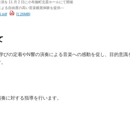
信公演を 11 月 2 日に小布施町北斎ホールにて開催
による自由度の高い音楽鑑賞体験を提供―
5.pdf
[1.26MB]
て
学びの定着やN響の演奏による音楽への感動を促し、目的意識
す。
演奏に対する指導を行います。