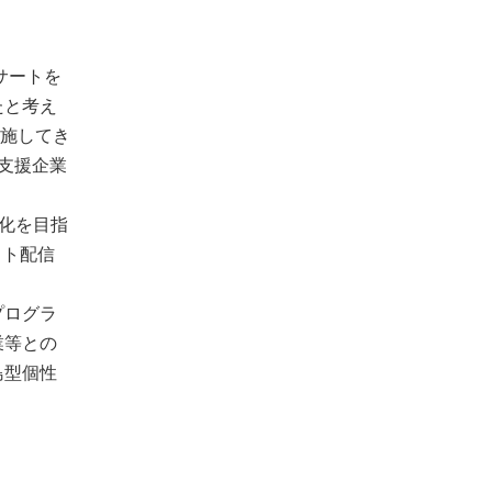
サートを
たと考え
実施してき
支援企業
性化を目指
イト配信
プログラ
業等との
島型個性