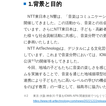
1.背景と目的
NTT東日本とN響は、「音楽はコミュニケーシ
開催してきました。この活動から、音楽との出
ています。さらにNTT東日本は、子ども・高齢
た様々な社会貢献活動に共感し、音楽分野での更
に参画いたしました。
NTT ArtTechnologyは、デジタルに
しています。これまで音楽分野においては、IO
※3
公演
の開催等をしてきました。
今回、地域の子どもたちに音楽の楽しさを感
ムを実施することで、音楽を通じた地域循環型
連携により子どもたちに高いレベルの学びの機
をのばす教育」の一環として、福島市に協力い
※2
東京-大阪-神奈川-千葉をIOWN APN 関連技術でつ
https://www.ntt-arttechnology.com/news/20221222releas