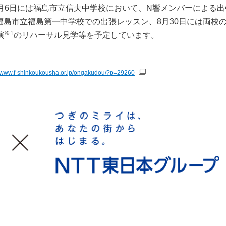
7月6日には福島市立信夫中学校において、N響メンバーによる出
福島市立福島第一中学校での出張レッスン、8月30日には両校
※1
演
のリハーサル見学等を予定しています。
//www.f-shinkoukousha.or.jp/ongakudou/?p=29260