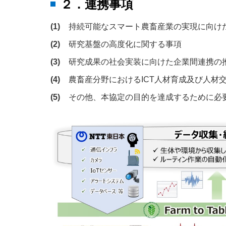
２．連携事項
(1)
持続可能なスマート農畜産業の実現に向け
(2)
研究基盤の高度化に関する事項
(3)
研究成果の社会実装に向けた企業間連携の
(4)
農畜産分野におけるICT人材育成及び人材
(5)
その他、本協定の目的を達成するために必