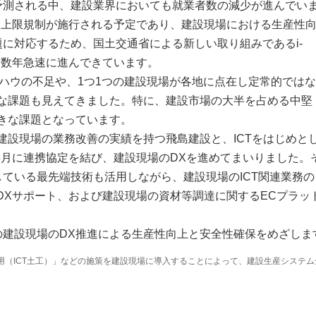
予測される中、建設業界においても就業者数の減少が進んでい
残業上限規制が施行される予定であり、建設現場における生産性
に対応するため、国土交通省による新しい取り組みであるi-
こ数年急速に進んできています。
ウハウの不足や、1つ1つの建設現場が各地に点在し定常的では
たな課題も見えてきました。特に、建設市場の大半を占める中堅
きな課題となっています。
建設現場の業務改善の実績を持つ飛島建設と、ICTをはじめと
年6月に連携協定を結び、建設現場のDXを進めてまいりました。
している最先端技術も活用しながら、建設現場のICT関連業務の
ing)による現場DXサポート、および建設現場の資材等調達に関するECプラ
の建設現場のDX推進による生産性向上と安全性確保をめざしま
全面的な活用（ICT土工）」などの施策を建設現場に導入することによって、建設生産システ