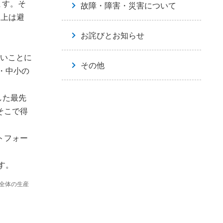
ます。そ
故障・障害・災害について
向上は避
お詫びとお知らせ
ないことに
その他
・中小の
した最先
そこで得
ットフォー
す。
ム全体の生産