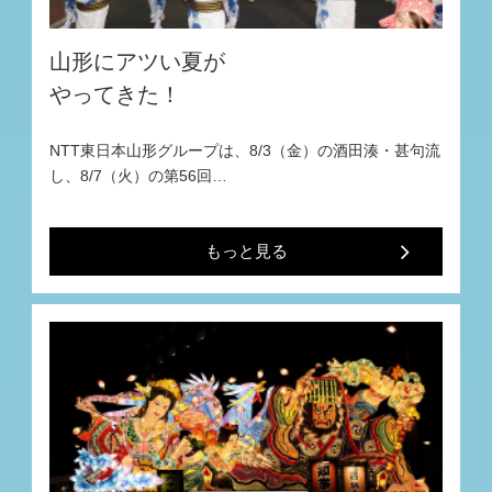
山形にアツい夏が
やってきた！
NTT東日本山形グループは、8/3（金）の酒田湊・甚句流
し、8/7（火）の第56回…
もっと見る