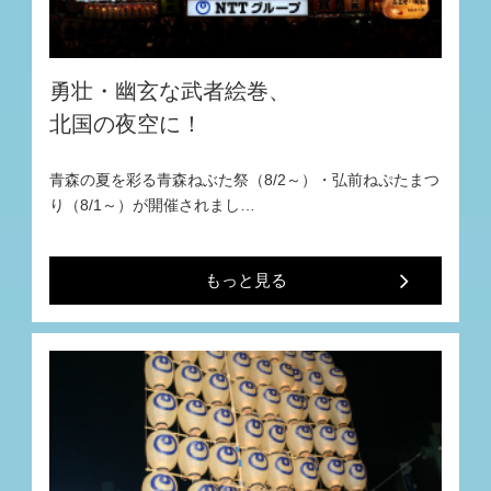
勇壮・幽玄な武者絵巻、
北国の夜空に！
青森の夏を彩る青森ねぶた祭（8/2～）・弘前ねぷたまつ
り（8/1～）が開催されまし…
もっと見る