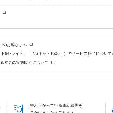
利用のお客さまへ
ネット64･ライト」「INSネット1500」）のサービス終了につい
する変更の実施時期について
ツ
垂れ下がっている電話線等を
見かけましたらこちらへ