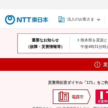
法人のお客さま
災
災害用伝言ダイヤル「171」をご