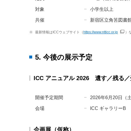
対象
小学生以上
共催
新宿区立角筈図書
※
最新情報はICCウェブサイト（
https://www.ntticc.or.jp
）
5. 今後の展示予定
ICC アニュアル 2026 遺す／残る
開催予定期間
2026年6月20日
会場
ICC ギャラリーB
企画展（仮称）