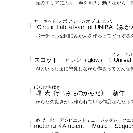
光のエリアに入り、声を聞き、動きながら、
サーキット
ラボ
ア
チーム
オブ
ユニバ
Circuit
Lab.
a
team
of
UNIBA
《みか
バーチャル空間にみかんを作るってどうする
アンリア
スコット・アレン（glow）《
Unreal
AIといっしょに想像しながら作るってどんな
ほり
ひろゆき
堀
宏行
《みちのからだ》 新作
からだの動きから作られている作品なんだっ
めたむ
アンビエント
ミュージック
シークエ
metamu
《
Ambient
Music
Seque