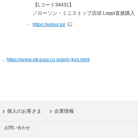
【Lコード34431】
／ローソン・ミニストップ店頭 Loppi直接購入
https://eplus.jp/
ト」
https://www.ntt-east.co.jp/pr/n-kyo.html
個人のお客さま
企業情報
お問い合わせ