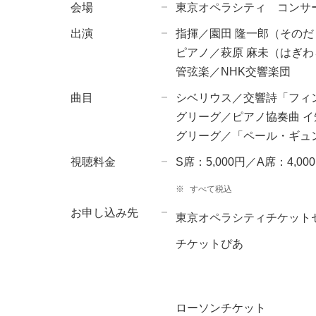
会場
東京オペラシティ コンサー
出演
指揮／園田 隆一郎（そのだ
ピアノ／萩原 麻未（はぎわ
管弦楽／NHK交響楽団
曲目
シベリウス／交響詩「フィ
グリーグ／ピアノ協奏曲 イ短
グリーグ／「ペール・ギュ
視聴料金
S席：5,000円／A席：4,0
※
すべて税込
お申し込み先
東京オペラシティチケット
チケットぴあ
ローソンチケット