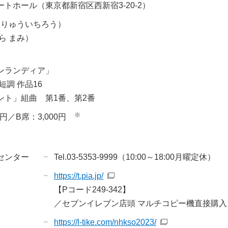
トホール（東京都新宿区西新宿3-20-2）
 りゅういちろう）
ら まみ）
ンランディア」
調 作品16
ント」組曲 第1番、第2番
※
00円／B席：3,000円
センター
Tel.03-5353-9999（10:00～18:00月曜定休）
https://t.pia.jp/
【Pコード249-342】
／セブンイレブン店頭 マルチコピー機直接購入
https://l-tike.com/nhkso2023/