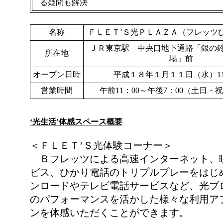
る疑問も解決
名称
ＦＬＥＴ’Ｓ光ＰＬＡＺＡ（フレッツ
ＪＲ東京駅 中央口地下通路「銀の
所在地
場」前
オープン日時
平成１８年１月１１日（水）11
営業時間
午前11：00～午後7：00（土日・
‘光生活’体感スペース概要
＜ＦＬＥＴ’Ｓ光体験コーナー＞
Ｂフレッツによる高速インターネット、
ビス、ひかり電話のトリプルプレーをはじ
ンロードやテレビ電話サービスなど、光ブ
のパフォーマンスを活かした様々な利用ア
ンを体感いただくことができます。