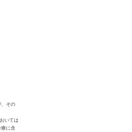
が、その
おいては
診療に含