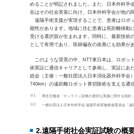
めることが明記されました。また、日本外科学会に
在はその社会実装に向け、日本外科学会が他の
遠隔手術支援が実現することで、患者はロボ
能性があります。地域に住む患者は長距離移動
受ける選択肢が生まれます。同時に、最新技術
として有用であり、医師偏在の改善にも効果が
このような背景の中、NTT東日本は、ロボッ
術実証に通信キャリアとして参画し、実証にあた
総会（主催：一般社団法人日本消化器外科学会）
740km）の遠距離ロボット胃切除術を支える
※1
厚生労働省「オンライン診療の適切な実施に関する指針
※2
一般社団法人日本外科学会 遠隔手術実施推進委員会「遠
2.遠隔手術社会実証試験の概