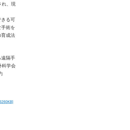
され、現
できる可
な手術を
の育成法
る遠隔手
外科学会
約
[3260KB]