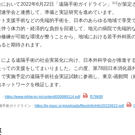
※2
おいて2022年6月22日「遠隔手術ガイドライン」
が策定
関連学会と連携して、準備と実証研究を進めています。
ット支援手術などの先端的手術を、日本のあらゆる地域で享受
に伴う体力的・経済的な負担を回避して、地元の病院で先端的
の修練が可能な環境が整うことから、地域における若手外科医
あると期待されます。
トによる遠隔手術の社会実装化に向け、日本外科学会が推進す
っての支援をしてまいりました。この度、第78回日本消化器
で実施予定の遠隔手術社会実証試験に参画し、東京-函館間（
通信ネットワークを検証します。
」：
https://www.mhlw.go.jp/content/000889114.pdf
[578KB]
隔手術ガイドライン：
https://jp.jssoc.or.jp/uploads/files/info/info20220622.pdf
要