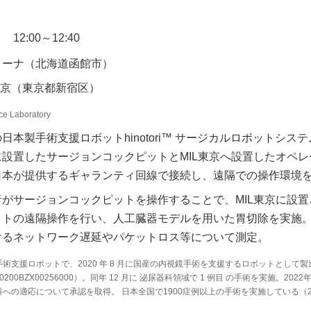
12:00～12:40
リーナ（北海道函館市）
京（東京都新宿区）
nce Laboratory
本製手術支援ロボットhinotori™ サージカルロボットシステ
設置したサージョンコックピットとMIL東京へ設置したオペレ
日本が提供するギャランティ回線で接続し、遠隔での操作環境
がサージョンコックピットを操作することで、MIL東京に設置
ットの遠隔操作を行い、人工臓器モデルを用いた胃切除を実施
おけるネットワーク遅延やパケットロス等について測定。
術支援ロボットで、2020 年 8 月に国産の内視鏡手術を支援するロボットとして
00BZX00256000）。同年 12 月に 泌尿器科領域で 1 例目 の手術を実施。2022
への適応について承認を取得。 日本全国で1900症例以上の手術を実施している（20