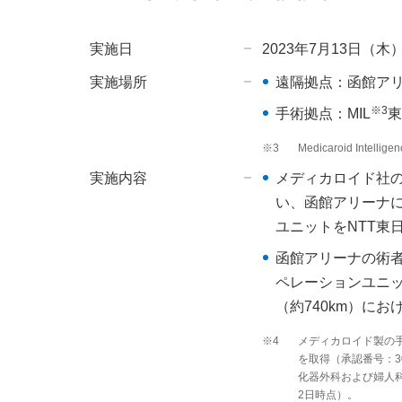
実施日
2023年7月13日（木） 
実施場所
遠隔拠点：函館ア
※3
手術拠点：MIL
東
※3
Medicaroid Intellige
実施内容
メディカロイド社の日
い、函館アリーナに
ユニットをNTT東
函館アリーナの術者
ペレーションユニ
（約740km）に
※4
メディカロイド製の手
を取得（承認番号：302
化器外科および婦人科
2日時点）。