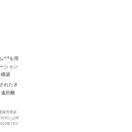
※4
ム
を用
ーション
を構築
されたオ
。遠距離
製造販売承認
年10月には消
23年7月1