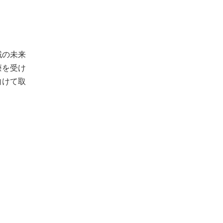
域の未来
療を受け
向けて取