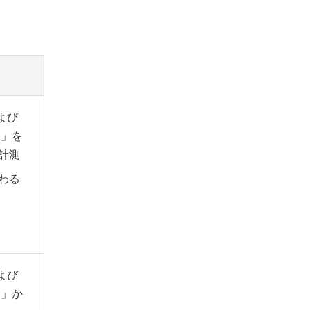
および
ン」を
計測
わる
および
ン」か