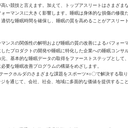
が高い競技と言えます。加えて、トップアスリートはさまざま
フォーマンスに大きく影響します。睡眠は身体的な損傷の修復
、適切な睡眠時間を確保し、睡眠の質を高めることがアスリー
。
ーマンスの関係性の解明および睡眠の質の改善によるパフォー
にしたプロダクトの開発や睡眠に特化した企業への睡眠コンサ
元、基本的な睡眠データの取得をファーストステップとして、2
に必要な睡眠改善プログラムの構築をめざします。
巻くステークホルダのさまざまな課題をスポーツ×○〇で解決する取
なチャレンジを通じて、会社、社会、地域に多面的な価値を提供するこ