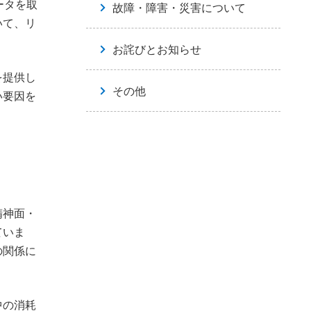
ータを取
故障・障害・災害について
いて、リ
お詫びとお知らせ
を提供し
その他
い要因を
。
精神面・
ていま
の関係に
中の消耗