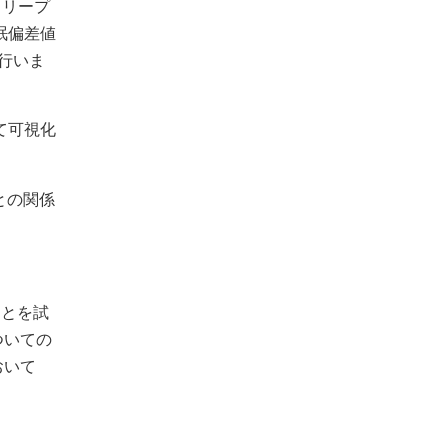
スリープ
眠偏差値
を行いま
て可視化
との関係
ことを試
ついての
おいて