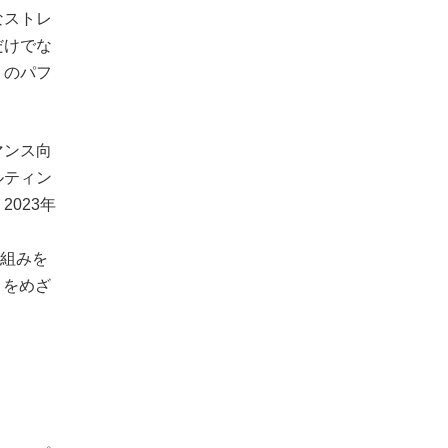
なストレ
だけでな
トのパフ
マンス向
ルティン
023年
り組みを
とをめざ