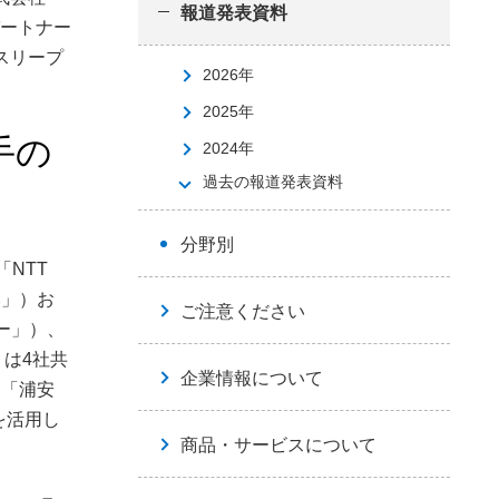
報道発表資料
パートナー
スリープ
2026年
ス
2025年
手の
2024年
過去の報道発表資料
分野別
「NTT
本」）お
ご注意ください
ー」）、
は4社共
企業情報について
ーム「浦安
を活用し
商品・サービスについて
。