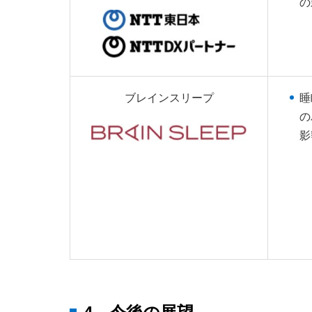
の
ブレインスリープ
睡
の
影