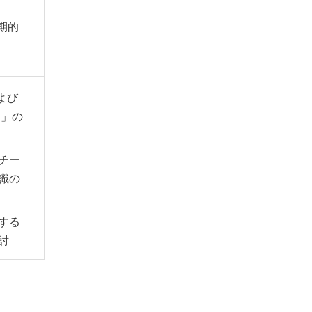
定期的
および
ン」の
チー
識の
する
討