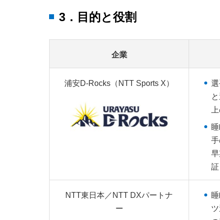
3．目的と役割
企業
浦安D-Rocks（NTT Sports X）
選
と
上
睡
手
早
証
NTT東日本／NTT DXパートナ
睡
ー
ツ