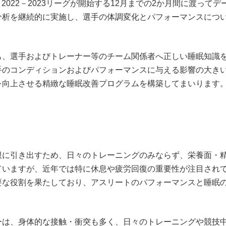
、2022－2023リーグが開始する12月までの2か月間に渡ってデ
分析を継続的に実施し、選手の体調変化とパフォーマンスにつ
も、選手およびトレーナー等のチーム関係者へ正しい睡眠知識
手のコンディションおよびパフォーマンスに与える影響の大き
を向上させる精緻な睡眠改善プログラムを構築してまいります
限に引き出すため、日々のトレーニングのみならず、栄養面・
ていますが、近年では特に休息や疲労回復の重要性が注目され
要な役割を果たしており、アスリートのパフォーマンスと睡眠
ーは、身体的な接触・衝突も多く、日々のトレーニングや競技