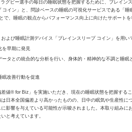
プロラグビー選手の毎日の睡眠状態を把握するために、ブレイン
 コイン」と、問診ベースの睡眠の可視化サービスである「睡
することで、睡眠の観点からパフォーマンス向上に向けたサポート
Biz」および睡眠計測デバイス「ブレインスリープ コイン」を用い
化を早期に発見
データとの統合的な分析を行い、身体的・精神的な不調と睡眠
睡眠改善行動を促進
値® for Biz」を実施いただき、現在の睡眠状態を把握する
値は日本全国偏差より高かったものの、日中の眠気や生産性に
スに影響を与えている可能性が示唆されました。本取り組みに
たいと考えています。