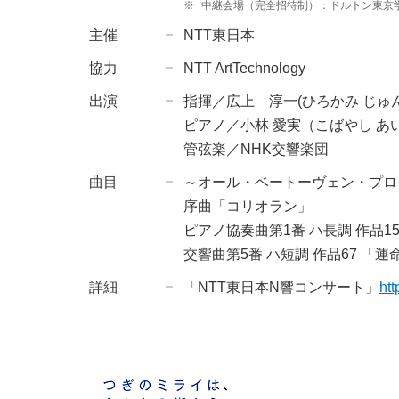
※
中継会場（完全招待制）：ドルトン東京
主催
NTT東日本
協力
NTT ArtTechnology
出演
指揮／広上 淳一(ひろかみ じゅ
ピアノ／小林 愛実（こばやし あ
管弦楽／NHK交響楽団
曲目
～オール・ベートーヴェン・プロ
序曲「コリオラン」
ピアノ協奏曲第1番 ハ長調 作品1
交響曲第5番 ハ短調 作品67 「運
詳細
「NTT東日本N響コンサート」
htt