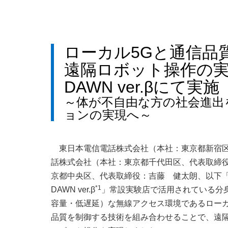
ローカル5Gと通信品
遠隔ロボット操作の
DAWN ver.βにて実施
～体が不自由な方の社会進出
ョンの実現へ～
東日本電信電話株式会社（本社：東京都新宿区
話株式会社（本社：東京都千代田区、代表取締役
京都中央区、代表取締役：吉藤 健太朗、以下
*1
DAWN ver.β
」常設実験店で活用されている分身ロボ
容量・低遅延）な無線アクセス環境であるローカ
品質を制御する技術を組み合わせることで、遠