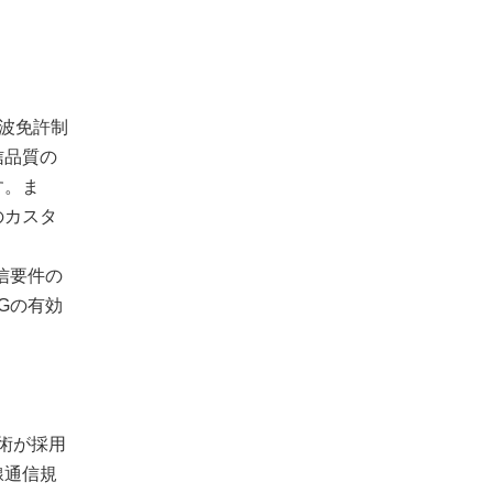
波免許制
信品質の
す。ま
のカスタ
信要件の
Gの有効
技術が採用
線通信規