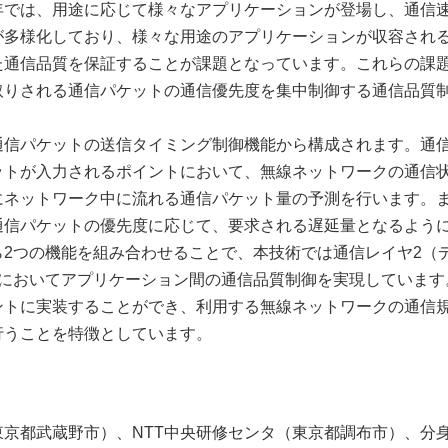
年では、用途に応じて様々なアプリケーションが登場し、通信
が多様化しており、様々な用途のアプリケーションが収容され
た通信品質を保証することが課題となっています。これらの課
取りされる通信パケットの通信優先度を集中制御する通信品質
通信パケットの送信タイミング制御機能から構成されます。通
ットが入力されるポイントにおいて、無線ネットワークの通信
にネットワーク中に流れる通信パケット量の予測を行います。
通信パケットの優先度に応じて、要求される遅延量となるよう
2つの機能を組み合わせることで、本技術では通信レイヤ2（
）においてアプリケーション間の通信品質制御を実現しています
ントに実装することができ、利用する無線ネットワークの通信
行うことを特徴としています。
東京都武蔵野市）、NTT中央研修センタ（東京都調布市）、分