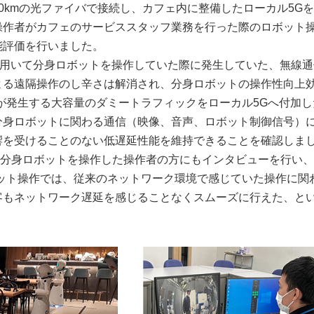
長100kmの光ファイバで接続し、カフェ内に整備したローカル5G
操作者がカフェのサービススタッフ業務を行った際のロボット
能評価を行いました。
iを用いて分身ロボットを操作していた際に発生していた、無線
よる遠隔操作のし辛さは解消され、分身ロボットの操作性向上
が発生する大容量のダミートラフィックをローカル5Gへ付加し
分身ロボットに関わる通信（映像、音声、ロボット制御信号）
響を受けることのない低遅延性能を維持できることを確認しま
分身ロボットを操作した操作者の方にもインタビューを行い、
ット操作では、従来のネットワーク環境で感じていた操作に関
客もネットワーク遅延を感じることなくスムーズに行えた、と