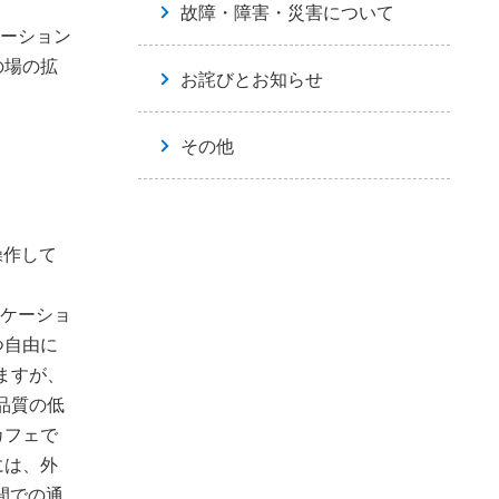
故障・障害・災害について
ケーション
の場の拡
お詫びとお知らせ
その他
操作して
ニケーショ
つ自由に
ますが、
品質の低
カフェで
には、外
間での通