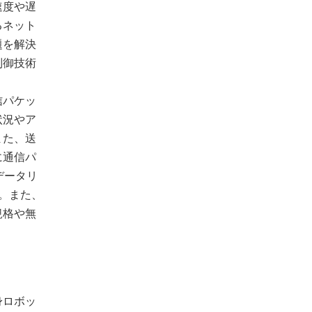
速度や遅
るネット
題を解決
制御技術
信パケッ
状況やア
また、送
に通信パ
データリ
。また、
規格や無
身ロボッ