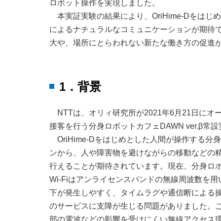
ロボット操作を実現しました。
本実証実験の結果により、OriHime-Dを
によるナチュラルなコミュニケーションが期待
大や、場所にとらわれない新たな働き方の促進
1．背景
NTTは、オリィ研究所が2021年6月21日
接客を行う分身ロボットカフェDAWN ver.β
OriHime-Dをはじめとした人間が操作す
ンから、人や障害物を避けながらの移動などの
行えることが期待されています。現在、分身ロボ
Wi-Fiはアンライセンスバンドの無線周波数
下が発生しやすく、タイムラグや通信断による
のサービスに支障が生じる問題がありました。
部の電波などの影響を受けにくい無線アクセス環