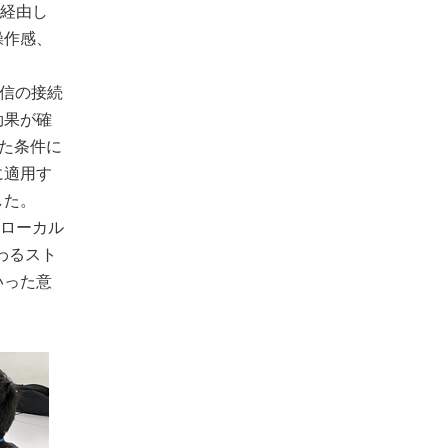
を経由し
操作感、
通信の接続
効果が確
た条件に
に適用す
した。
ローカル
わるスト
いった意