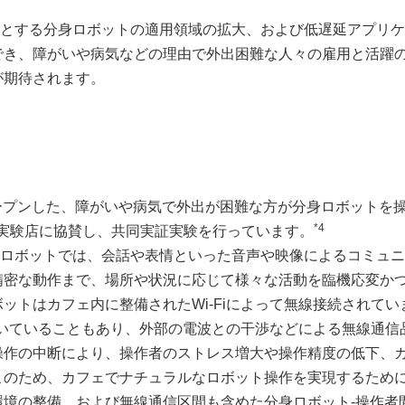
はじめとする分身ロボットの適用領域の拡大、および低遅延アプリ
でき、障がいや病気などの理由で外出困難な人々の雇用と活躍
が期待されます。
にオープンした、障がいや病気で外出が困難な方が分身ロボットを
*4
常設実験店に協賛し、共同実証実験を行っています。
る分身ロボットでは、会話や表情といった音声や映像によるコミュ
精密な動作まで、場所や状況に応じて様々な活動を臨機応変か
ットはカフェ内に整備されたWi-Fiによって無線接続されてい
を用いていることもあり、外部の電波との干渉などによる無線通信
操作の中断により、操作者のストレス増大や操作精度の低下、
このため、カフェでナチュラルなロボット操作を実現するため
境の整備、および無線通信区間も含めた分身ロボット-操作者