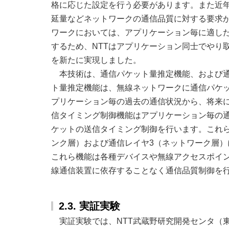
格に応じた設定を行う必要があります。また近
延量などネットワークの通信品質に対する要求
ワークにおいては、アプリケーション毎に適し
するため、NTTはアプリケーション同士でやり
を新たに実現しました。
本技術は、通信パケット量推定機能、および
ト量推定機能は、無線ネットワークに通信パケ
プリケーション毎の過去の通信状況から、将来
信タイミング制御機能はアプリケーション毎の
ケットの送信タイミング制御を行います。これら
ンク層）および通信レイヤ3（ネットワーク層
これら機能は各種デバイスや無線アクセスポイ
線通信装置に依存することなく通信品質制御を
2.3. 実証実験
実証実験では、NTT武蔵野研究開発センタ（