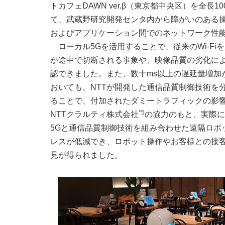
トカフェDAWN ver.β（東京都中央区）を全
て、武蔵野研究開発センタ内から障がいのある
およびアプリケーション間でのネットワーク性
ローカル5Gを活用することで、従来のWi-F
が途中で切断される事象や、映像品質の劣化に
認できました。また、数十ms以上の遅延量増加
おいても、NTTが開発した通信品質制御技術を
ることで、付加されたダミートラフィックの影
*5
NTTクラルティ株式会社
の協力のもと、実際に
5Gと通信品質制御技術を組み合わせた遠隔ロボ
レスが低減でき、ロボット操作やお客様との接
見が得られました。