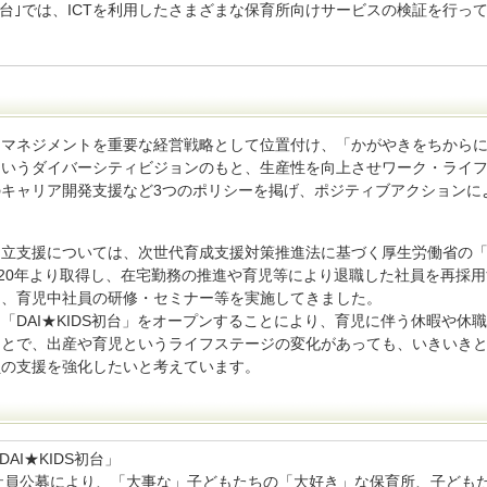
ッズ)初台｣では、ICTを利用したさまざまな保育所向けサービスの検証を行っ
・マネジメントを重要な経営戦略として位置付け、「かがやきをちから
というダイバーシティビジョンのもと、生産性を向上させワーク・ライ
キャリア開発支援など3つのポリシーを掲げ、ポジティブアクションに
両立支援については、次世代育成支援対策推進法に基づく厚生労働省の
成20年より取得し、在宅勤務の推進や育児等により退職した社員を再採
に、育児中社員の研修・セミナー等を実施してきました。
「DAI★KIDS初台」をオープンすることにより、育児に伴う休暇や休
ことで、出産や育児というライフステージの変化があっても、いきいき
員の支援を強化したいと考えています。
DAI★KIDS初台」
社員公募により、「大事な」子どもたちの「大好き」な保育所、子ども