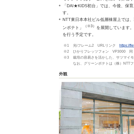
「DAI★KIDS初台」では、今後、
す。
NTT東日本本社ビル低層棟屋上では、
（※3）
ンポテト」
を展開しています。
を行う予定です。
※1
光iフレーム2 URLリンク
https://f
※2
ひかりフレッツフォン VP3000 
※3
栽培の容易さを活かした、サツマイモ
なお、グリーンポテトは（株）NTT
外観