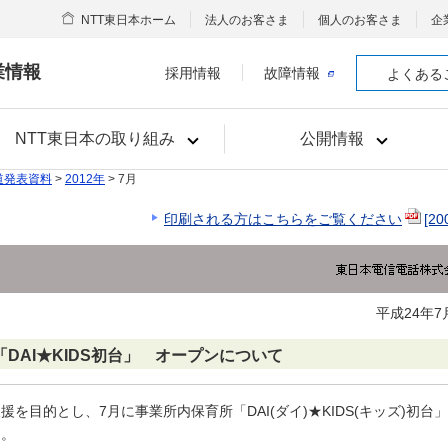
NTT東日本ホーム
法人のお客さま
個人のお客さま
企
業情報
採用情報
故障情報
よくある
NTT東日本の取り組み
公開情報
道発表資料
>
2012年
> 7月
印刷される方はこちらをご覧ください
[20
平成24年7
DAI★KIDS初台」 オープンについて
を目的とし、7月に事業所内保育所「DAI(ダイ)★KIDS(キッズ)初台
た。