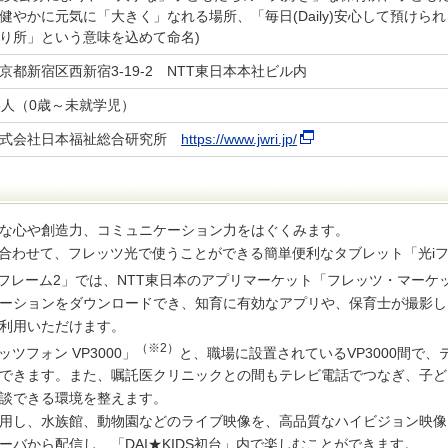
健やかに元気に「大きく」なれる場所、「毎日(Daily)安心して預けられ
り所」という意味を込めて命名)
京都新宿区西新宿3-19-2 NTT東日本本社ビル内
5人（0歳～未就学児）
株式会社日本福祉総合研究所
https://www.jwri.jp/
な心や創造力、コミュニケーション力をはぐくみます。
ンに合わせて、フレッツ光で使うことができる簡単便利なタブレット「光i
フレーム2」では、NTT東日本のアプリマーケット「フレッツ・マーケ
ーションをダウンロードでき、知育に有効なアプリや、保育士が撮影し
利用いただけます。
（※2）
ツフォン VP3000」
と、職場に設置されているVP3000間で、
できます。また、嘱託医クリニックとの間もテレビ電話でつなぎ、子ど
談できる環境を整えます。
用し、水族館、動物園などのライブ映像を、高品質なハイビジョン映像
バから配信し、「DAI★KIDS初台」内で楽しむことができます。