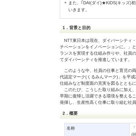
また、｢DAI(ダイ)★KIDS(キ
いきます。
1．背景と目的
NTT東日本は現在、ダイバーシティ
チベーションをイノベーションに。」
ランスを実現する仕組み作りや、社員の
てダイバーシティを推進しています。
このような中、社員の仕事と育児の
代認定マーク(くるみんマーク)」を平
仕組みなど制度面の充実を図るととも
このたび、こうした取り組みに加え、
早期に復帰し活躍できる環境を整える
発揮し、生産性高く仕事に取り組む社
2．概要
名称
「
(