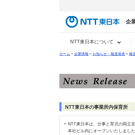
企
NTT東日本について
ホーム
>
企業情報
>
お知らせ・報道発表
>
報
NTT東日本の事業所内保育所 「
NTT東日本は、仕事と育児の両立支援
本社ビル内にオープンいたしまし