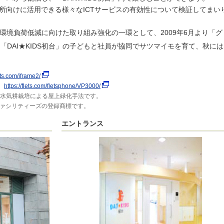
保育所向けに活用できる様々なICTサービスの有効性について検証してまい
環境負荷低減に向けた取り組み強化の一環として、2009年6月より「グ
「DAI★KIDS初台」の子どもと社員が協同でサツマイモを育て、秋に
lets.com/iframe2/
同
https://flets.com/fletsphone/VP3000/
水気耕栽培による屋上緑化手法です。
ファシリティーズの登録商標です。
エントランス