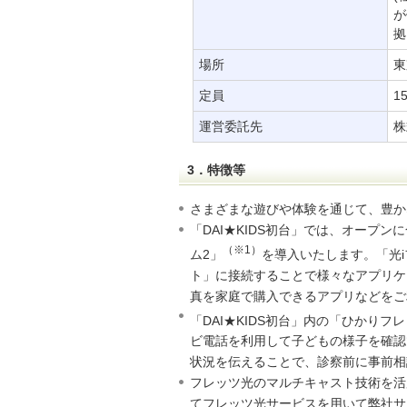
が
拠
場所
東
定員
1
運営委託先
3．特徴等
さまざまな遊びや体験を通じて、豊か
「DAI★KIDS初台」では、オープ
（※1）
ム2」
を導入いたします。「光i
ト」に接続することで様々なアプリケ
真を家庭で購入できるアプリなどをご
「DAI★KIDS初台」内の「ひかりフレッ
ビ電話を利用して子どもの様子を確認
状況を伝えることで、診察前に事前相
フレッツ光のマルチキャスト技術を活
てフレッツ光サービスを用いて弊社サー