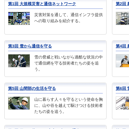
第1回 大規模災害と通信ネットワーク
第2回
災害対策を通して、通信インフラ提供
への取り組みを紹介する。
第3回 雪から通信を守る
第4回
雪の脅威と戦いながら過酷な状況の中
で通信網を守る技術者たちの姿を追
う。
第5回 山間部の生活を守る
第6回
山に暮らす人々を守るという使命を胸
に、山や谷を越えて駆けつける技術者
たちの姿を追う。