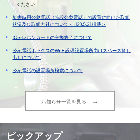
ください
災害時用公衆電話（特設公衆電話）の設置に向けた取組
状況及び取組方針について＜H29.5.31掲載＞
ICテレホンカードの交換終了について
公衆電話ボックスのWi-Fi設備設置場所向けスペース貸し
出しについて
公衆電話の設置場所検索について
→
お知らせ一覧を見る
ピックアップ