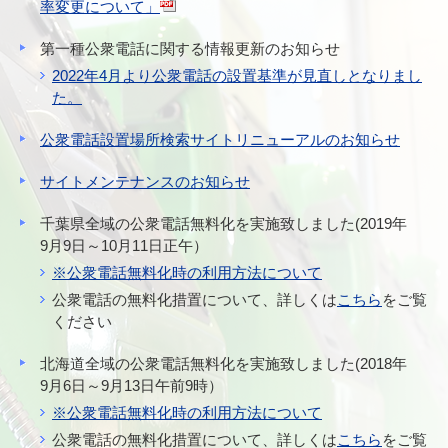
率変更について」
第一種公衆電話に関する情報更新のお知らせ
2022年4月より公衆電話の設置基準が見直しとなりまし
た。
公衆電話設置場所検索サイトリニューアルのお知らせ
サイトメンテナンスのお知らせ
千葉県全域の公衆電話無料化を実施致しました(2019年
9月9日～10月11日正午）
※公衆電話無料化時の利用方法について
公衆電話の無料化措置について、詳しくは
こちら
をご覧
ください
北海道全域の公衆電話無料化を実施致しました(2018年
9月6日～9月13日午前9時）
※公衆電話無料化時の利用方法について
公衆電話の無料化措置について、詳しくは
こちら
をご覧