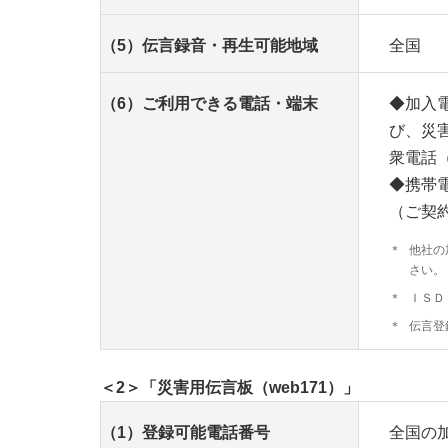
（5）伝言録音・再生可能地域
全国
（6）ご利用できる電話・端末
◆加入
び、災
衆電話
◆携帯
（ご契
＊
他社の
さい。
＊
ＩＳＤ
＊
伝言登
＜2＞「災害用伝言板（web171）」
（1）登録可能電話番号
全国の