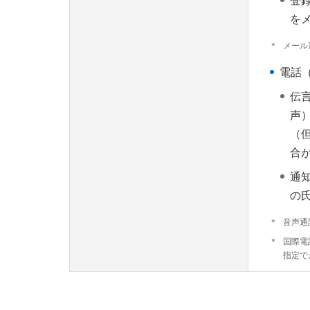
登
を
＊
メール
電話
伝
声
（
合
通
の
＊
音声通
＊
国際電
指定で