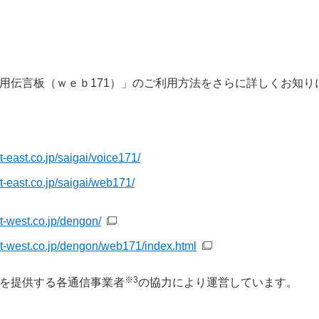
害用伝言板（ｗｅｂ171）」のご利用方法をさらに詳しくお知り
t-east.co.jp/saigai/voice171/
t-east.co.jp/saigai/web171/
tt-west.co.jp/dengon/
tt-west.co.jp/dengon/web171/index.html
※3
スを提供する各通信事業者
の協力により運営しています。