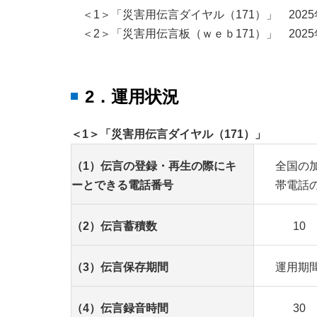
＜1＞「災害用伝言ダイヤル（171）」 2025
＜2＞「災害用伝言板（ｗｅｂ171）」 2025
2．運用状況
＜1＞「災害用伝言ダイヤル（171）」
（1）伝言の登録・再生の際にキ
全国の
ーとできる電話番号
帯電話
（2）伝言蓄積数
10
（3）伝言保存期間
運用期
（4）伝言録音時間
30