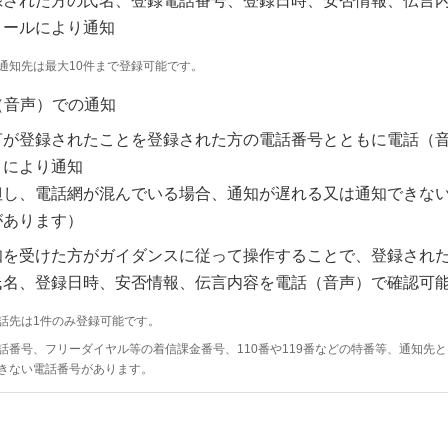
録された方の氏名、登録電話番号、登録日時、安否情報、伝言
メールにより通知
通知先は最大10件まで登録可能です。
（音声）での通知
言が登録されたことを登録された方の電話番号とともに電話（
）により通知
但し、電話網が混んでいる場合、通知が遅れる又は通知できな
があります）
知を受けた方がガイダンスに従って操作することで、登録され
氏名、登録日時、安否情報、伝言内容を電話（音声）で確認可
話先は1件のみ登録可能です。
話番号、フリーダイヤル等の着信課金番号、110番や119番などの特番等、通知先
きない電話番号があります。