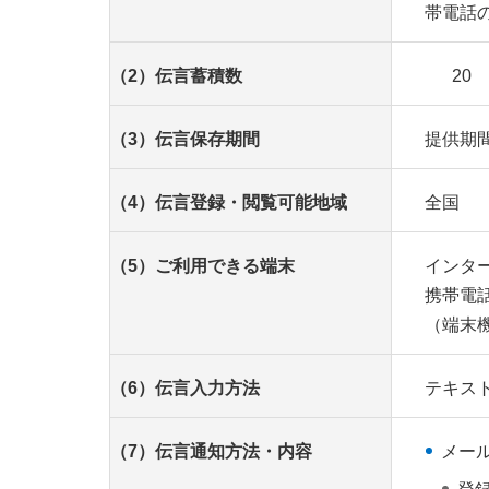
帯電話
（2）伝言蓄積数
20
（3）伝言保存期間
提供期
（4）伝言登録・閲覧可能地域
全国
（5）ご利用できる端末
インタ
携帯電
（端末
（6）伝言入力方法
テキスト
（7）伝言通知方法・内容
メー