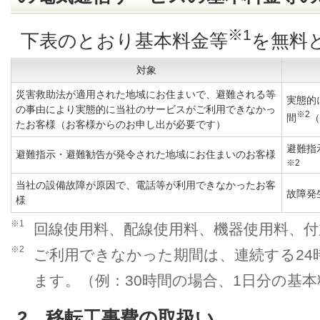
※1
下表のとおり基本料金等
を無料
対象
災害救助法が適用された地域にお住まいで、避難される等
実態的
の事由により実態的に当社のサービスがご利用できなかっ
※2
間
（
たお客様（お客様からのお申し出が必要です）
避難指
避難指示・避難勧告が発令された地域にお住まいのお客様
※2
当社の設備故障が原因で、電話等が利用できなかったお客
故障発
様
※1
回線使用料、配線使用料、機器使用料、付
※2
ご利用できなかった期間は、連続する24
ます。（例：30時間の場合、1日分の基
2．移転工事費の取扱い