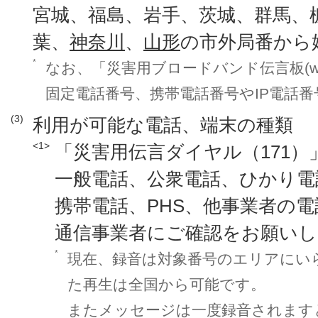
宮城、福島、岩手、茨城、群馬、
葉、
神奈川
、
山形
の市外局番から
*
なお、「災害用ブロードバンド伝言板(we
固定電話番号、携帯電話番号やIP電話
(3)
利用が可能な電話、端末の種類
<1>
「災害用伝言ダイヤル（171）
一般電話、公衆電話、ひかり電
携帯電話、PHS、他事業者の
通信事業者にご確認をお願いし
*
現在、録音は対象番号のエリアにい
た再生は全国から可能です。
またメッセージは一度録音されます