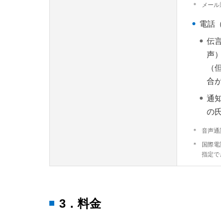
＊
メール
電話
伝
声
（
合
通
の
＊
音声通
＊
国際電
指定で
3．料金