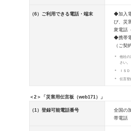
（6）ご利用できる電話・端末
◆加入
び、災
衆電話
◆携帯
（ご契
＊
他社の
さい。
＊
ＩＳＤ
＊
伝言登
＜2＞「災害用伝言板（web171）」
（1）登録可能電話番号
全国の
帯電話