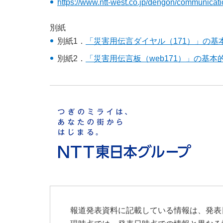
https://www.ntt-west.co.jp/dengon/communicat
別紙
別紙1．
「災害用伝言ダイヤル（171）」の基
別紙2．
「災害用伝言板（web171）」の基本
報道発表資料に記載している情報は、発表