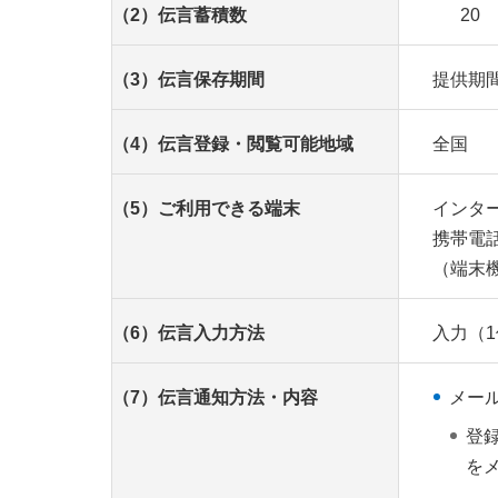
（2）伝言蓄積数
20
（3）伝言保存期間
提供期
（4）伝言登録・閲覧可能地域
全国
（5）ご利用できる端末
インタ
携帯電
（端末
（6）伝言入力方法
入力（1
（7）伝言通知方法・内容
メー
登
を