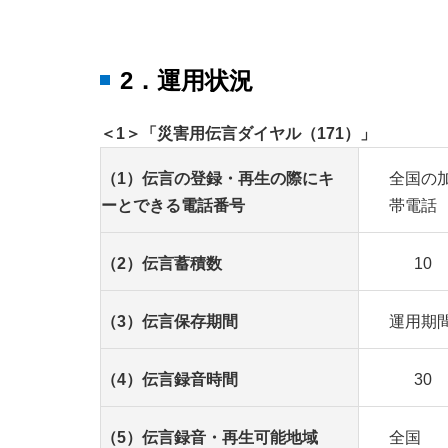
2．運用状況
＜1＞「災害用伝言ダイヤル（171）」
（1）伝言の登録・再生の際にキ
全国の
ーとできる電話番号
帯電話
（2）伝言蓄積数
10
（3）伝言保存期間
運用期
（4）伝言録音時間
30
（5）伝言録音・再生可能地域
全国