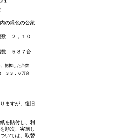
※１
間
内の緑色の公衆
機数 ２，１０
機数 ５８７台
果、把握した台数
数 ３３．６万台
りますが、復旧
紙を貼付し、利
を順次、実施し
ついては、取替