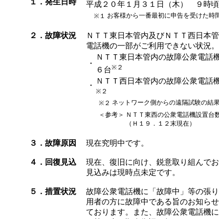
１．発生日時
平成２０年１月３１日（木） ９時頃
お客様から一番最初に申告を受けた時
※１
２．故障状況
ＮＴＴ東日本管内及びＮＴＴ西日本管
電話機の一部がご利用できない状況。
ＮＴＴ東日本管内の故障公衆電話
・
※２
６台
ＮＴＴ西日本管内の故障公衆電話
・
※２
ネットワーク側からの遠隔試験の結
※２
＜参考＞
ＮＴＴ東西の公衆電話機設置台
（Ｈ１９．１２末現在）
３．故障原因
現在究明中です。
４．回復見込
現在、復旧に向け、鋭意取り組んでお
見込みは現時点未定です。
５．措置状況
故障公衆電話機に「故障中」等の張り
用者の方に故障中である旨のお知らせ
ております。また、故障公衆電話機に