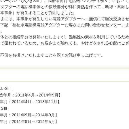
ルバーホン・ひびきSⅢ」、高齢者向け電話機「ハウディ優Ⅴ」において
アダプターの電話機本体との接続部分が稀に発熱を伴って、断線・溶融
、本事象）が発生することが判明しました。
さまには、本事象が発生しない電源アダプターへ、無償にて順次交換さ
、下記「福祉系電話機電源アダプターお客さまお問い合わせセンター」
す。
本体との接続部分は発熱いたしますが、難燃性の素材を利用しているた
脂で覆われているため、お客さまが触れても、やけどをされる心配はご
ご不便をお掛けいたしますことを深くお詫び申し上げます。
いSⅡ」
造年月：2011年4月～2014年9月】
月：2011年4月～2013年11月】
SⅢ」
月：2011年9月～2014年9月】
月：2011年9月～2014年5月】
」