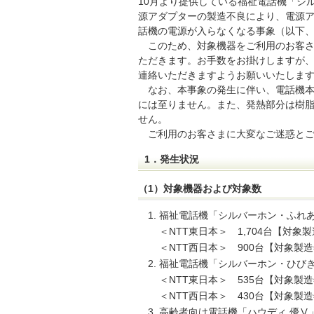
10月より提供している福祉電話機「シ
源アダプターの製造不良により、電源
話機の電源が入らなくなる事象（以下
このため、対象機器をご利用のお客
ただきます。お手数をお掛けしますが
連絡いただきますようお願いいたしま
なお、本事象の発生に伴い、電話機
には至りません。また、発熱部分は樹
せん。
ご利用のお客さまに大変なご迷惑と
1．発生状況
（1）対象機器および対象数
福祉電話機「シルバーホン・ふれあ
＜NTT東日本＞ 1,704台【対象製
＜NTT西日本＞ 900台【対象製造年
福祉電話機「シルバーホン・ひびき
＜NTT東日本＞ 535台【対象製造年
＜NTT西日本＞ 430台【対象製造年
高齢者向け電話機「ハウディ 優Ⅴ