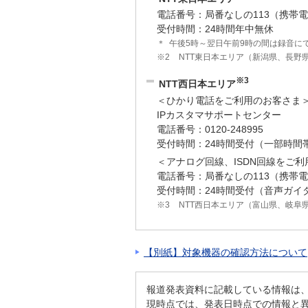
電話番号：局番なしの113（携帯電話
受付時間：24時間年中無休
＊
午後5時～翌日午前9時の間は録音に
※2
NTT東日本エリア（新潟県、長野
※3
NTT西日本エリア
＜ひかり電話をご利用のお客さま
IPカスタマサポートセンター
電話番号：0120-248995
受付時間：24時間受付（一部時間
＜アナログ回線、ISDN回線をご
電話番号：局番なしの113（携帯電話・
受付時間：24時間受付（音声ガイ
※3
NTT西日本エリア（富山県、岐阜
【別紙】対象機器の確認方法について
報道発表資料に記載している情報は
現時点では、発表日時点での情報と