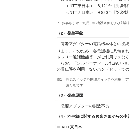
＜NTT東日本＞ 6,121台【対象製
＜NTT西日本＞ 9,920台【対象製
＊
お客さまがご利用中の機器名称および対象
（2）発生事象
電源アダプターの電話機本体との接
ります。そのため、各電話機に具備さ
ドフリー通話機能等）がご利用できな
なお、「シルバーホン・ふれあいSⅡ
の骨伝導を利用しないハンドセットで
※1
呼気スイッチや制御スイッチを利用して
用可能です。
（3）発生原因
電源アダプターの製造不良
（4）本事象に関するお客さまからの申告
NTT東日本