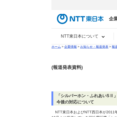
企
NTT東日本について
ホーム
>
企業情報
>
お知らせ・報道発表
>
報
(報道発表資料)
「シルバーホン・ふれあいSⅡ
今後の対応について
NTT東日本およびNTT西日本が20