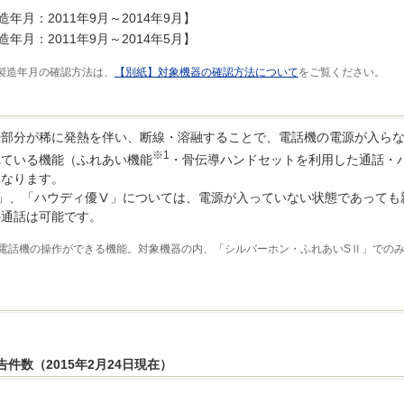
造年月：2011年9月～2014年9月】
造年月：2011年9月～2014年5月】
製造年月の確認方法は、
【別紙】対象機器の確認方法について
をご覧ください。
続部分が稀に発熱を伴い、断線・溶融することで、電話機の電源が入ら
※1
れている機能（ふれあい機能
・骨伝導ハンドセットを利用した通話・
くなります。
」、「ハウディ優Ⅴ」については、電源が入っていない状態であっても
の通話は可能です。
電話機の操作ができる機能。対象機器の内、「シルバーホン・ふれあいSⅡ」での
件数（2015年2月24日現在）