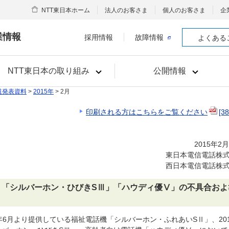
NTT東日本ホーム
法人のお客さま
個人のお客さま
企
業情報
採用情報
故障情報
よくある
NTT東日本の取り組み
公開情報
道発表資料
>
2015年
> 2月
印刷される方はこちらをご覧ください
[3
2015年2
東日本電信電話株
西日本電信電話株
」「シルバーホン・ひびきSⅢ」「ハウディ優Ⅴ」の不具合およ
11年6月より提供している福祉電話機「シルバーホン・ふれあいSⅡ」、20