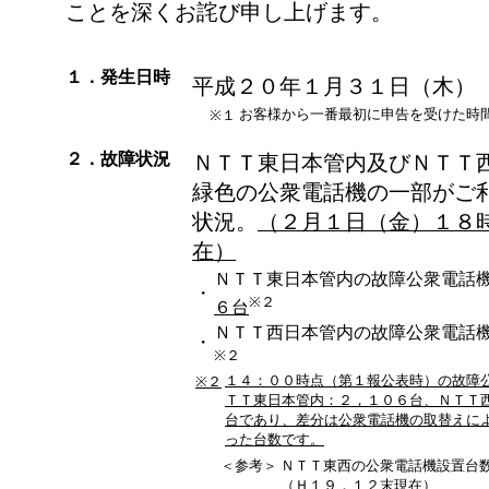
ことを深くお詫び申し上げます。
１．発生日時
平成２０年１月３１日（木）
お客様から一番最初に申告を受けた時
※１
２．故障状況
ＮＴＴ東日本管内及びＮＴＴ
緑色の公衆電話機の一部がご
状況。
（２月１日（金）１８
在）
ＮＴＴ東日本管内の故障公衆電
・
※２
６台
ＮＴＴ西日本管内の故障公衆電
・
※２
１４：００時点（第１報公表時）の故障
※２
ＴＴ東日本管内：２，１０６台、ＮＴＴ
台であり、差分は公衆電話機の取替えに
った台数です。
＜参考＞
ＮＴＴ東西の公衆電話機設置台
（Ｈ１９．１２末現在）