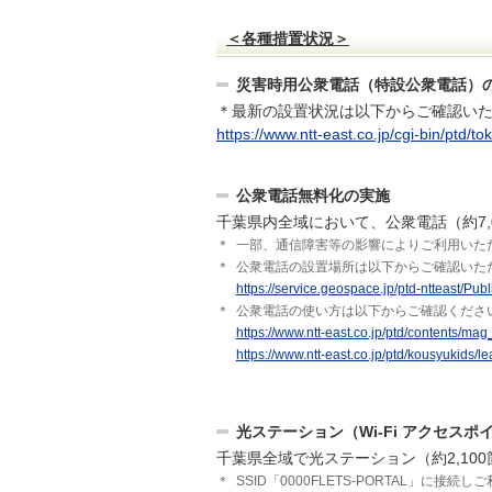
＜各種措置状況＞
災害時用公衆電話（特設公衆電話）
＊最新の設置状況は以下からご確認い
https://www.ntt-east.co.jp/cgi-bin/ptd/to
公衆電話無料化の実施
千葉県内全域において、公衆電話（約7,
＊
一部、通信障害等の影響によりご利用いた
＊
公衆電話の設置場所は以下からご確認いた
https://service.geospace.jp/ptd-ntteast/Pub
＊
公衆電話の使い方は以下からご確認くださ
https://www.ntt-east.co.jp/ptd/contents/mag
https://www.ntt-east.co.jp/ptd/kousyukids/le
光ステーション（Wi-Fi アクセス
千葉県全域で光ステーション（約2,10
＊
SSID「0000FLETS-PORTAL」に接続