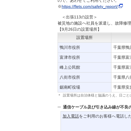
ので、あわせてご利用ください。
※
https://flets.com/safety_report/
＜出張113の設営＞
被災地の施設へ社員を派遣し、故障修
【9月26日の設置場所】
設置場所
鴨川市役所
千葉県鴨
富津市役所
千葉県富
峰上公民館
千葉県富
八街市役所
千葉県八
鋸南町役場
千葉県安
＊
設置場所は自治体様と協議のうえ、日ごと
通信ケーブル及び引き込み線が不良
加入電話
をご利用のお客様へ電話し