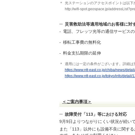
＊
光ステーションのアクセスポイントは以下
http://wifi-spot.geospace.jp/addressList?pr
災害救助法等適用地域のお客様に対
- 電話、フレッツ光等の通信サービス
- 移転工事費の無料化
- 料金支払期限の延伸
＊
適用には一定の条件がございます。詳細は
https://www.ntt-east.co.jp/chiba/news/detai
https://www.ntt-east.co.jp/tokyo/info/detai
＜ご案内事項＞
故障受付「113」等における対応
9月9日よりつながりにくい状況が続い
また「113」以外にも設備不良に関す