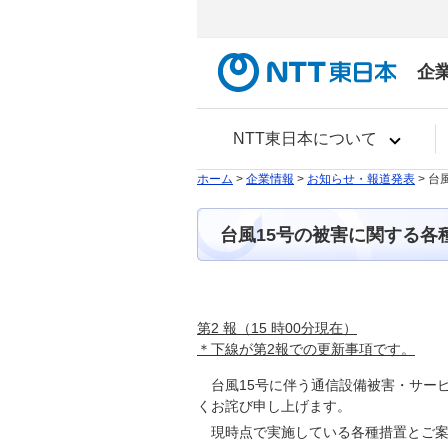
企
NTT東日本について
ホーム
>
企業情報
>
お知らせ・報道発表
> 
台風15号の被害に関する各
第2 報（15 時00分現在）
＊下線が第2報での更新事項です。
台風15号に伴う通信設備被害・サー
くお詫び申し上げます。
現時点で実施している各種措置とご