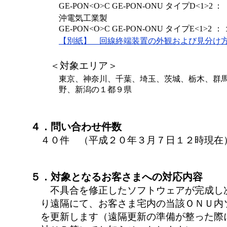
GE-PON<O>C GE-PON-ONU タイプD<1>2
：
沖電気工業製
GE-PON<O>C GE-PON-ONU タイプE<1>2
：
【別紙】 回線終端装置の外観および見分け
＜対象エリア＞
東京、神奈川、千葉、埼玉、茨城、栃木、群
野、新潟の１都９県
４．問い合わせ件数
４０件 （平成２０年３月７日１２時現在
５．対象となるお客さまへの対応内容
不具合を修正したソフトウェアが完成し
り遠隔にて、お客さま宅内の当該ＯＮＵ内
を更新します（遠隔更新の準備が整った際