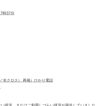
7時37分
／光クロス） 再掲）ひかり電話
）
ない状況、またはご利用しづらい状況が
発生していました。