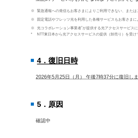
※
緊急通報への発信もお客さまによりご利用できない、または
※
固定電話やフレッツ光を利用した各種サービスもお客さまに
*
※
光コラボレーション事業者
が提供する光アクセスサービスに
*
NTT東日本から光アクセスサービスの提供（卸売り）を受け
4．復旧日時
2026年5月25日（月） 午後7時37分に復旧し
5．原因
確認中