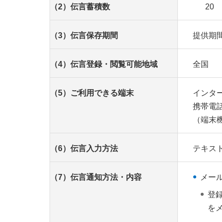
（2）伝言蓄積数
20
（3）伝言保存期間
提供期
（4）伝言登録・閲覧可能地域
全国
（5）ご利用できる端末
インタ
携帯電
（端末
（6）伝言入力方法
テキスト
（7）伝言通知方法・内容
メー
登
を