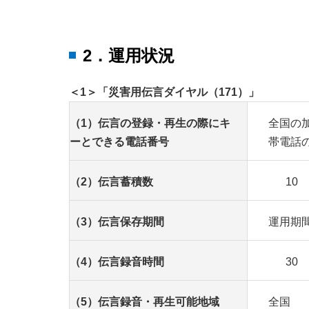
2．運用状況
＜1＞「災害用伝言ダイヤル（171）」
（1）伝言の登録・再生の際にキ
全国の
ーとできる電話番号
帯電話
（2）伝言蓄積数
10
（3）伝言保存期間
運用期
（4）伝言録音時間
30
（5）伝言録音・再生可能地域
全国