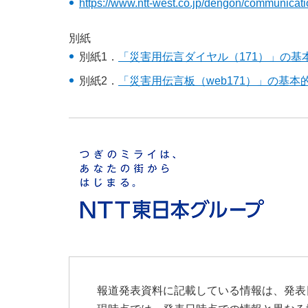
https://www.ntt-west.co.jp/dengon/communicat
別紙
別紙1．
「災害用伝言ダイヤル（171）」の基
別紙2．
「災害用伝言板（web171）」の基本
報道発表資料に記載している情報は、発表