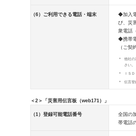
（6）ご利用できる電話・端末
◆加入
び、災
衆電話
◆携帯
（ご契
＊
他社の
さい。
＊
ＩＳＤ
＊
伝言登
＜2＞「災害用伝言板（web171）」
（1）登録可能電話番号
全国の
帯電話