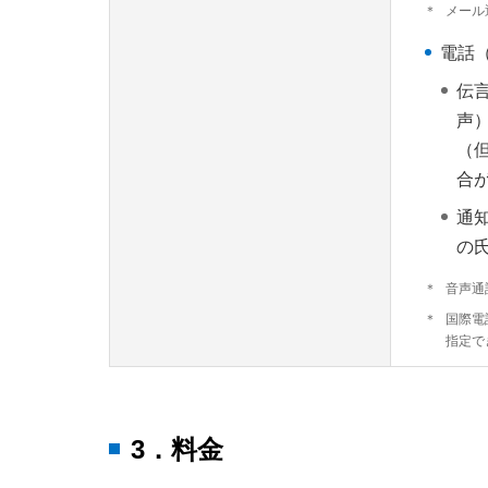
＊
メール
電話
伝
声
（
合
通
の
＊
音声通
＊
国際電
指定で
3．料金