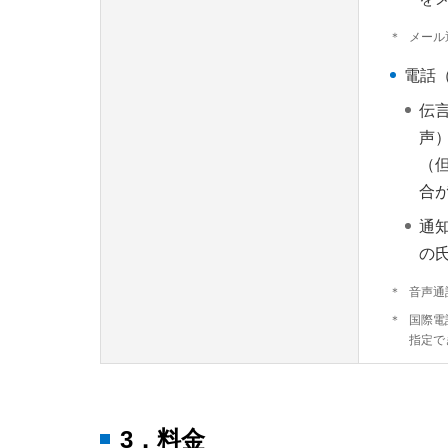
＊
メール
電話
伝
声
（
合
通
の
＊
音声通
＊
国際電
指定で
3．料金