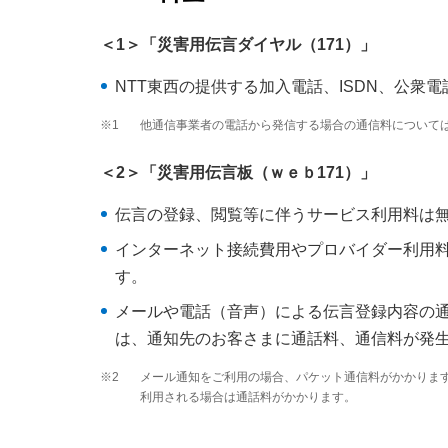
＜1＞「災害用伝言ダイヤル（171）」
NTT東西の提供する加入電話、ISDN、公
※1
他通信事業者の電話から発信する場合の通信料について
＜2＞「災害用伝言板（ｗｅｂ171）」
伝言の登録、閲覧等に伴うサービス利用料は
インターネット接続費用やプロバイダー利用
す。
メールや電話（音声）による伝言登録内容の
は、通知先のお客さまに通話料、通信料が発
※2
メール通知をご利用の場合、パケット通信料がかかりま
利用される場合は通話料がかかります。