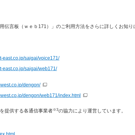
害用伝言板（ｗｅｂ171）」のご利用方法をさらに詳しくお知り
t-east.co.jp/saigai/voice171/
t-east.co.jp/saigai/web171/
t-west.co.jp/dengon/
t-west.co.jp/dengon/web171/index.html
※3
スを提供する各通信事業者
の協力により運営しています。
dex.html