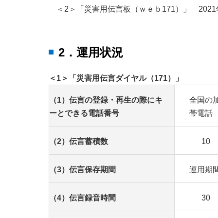
＜2＞「災害用伝言板（ｗｅｂ171）」 2021
2．運用状況
＜1＞「災害用伝言ダイヤル（171）」
（1）伝言の登録・再生の際にキ
全国の
ーとできる電話番号
帯電話
（2）伝言蓄積数
10
（3）伝言保存期間
運用期
（4）伝言録音時間
30