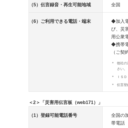
（5）伝言録音・再生可能地域
全国
（6）ご利用できる電話・端末
◆加入
び、災
用公衆
◆携帯
（ご契
＊
他社の
さい。
＊
ＩＳＤ
＊
伝言登
＜2＞「災害用伝言板（web171）」
（1）登録可能電話番号
全国の
帯電話