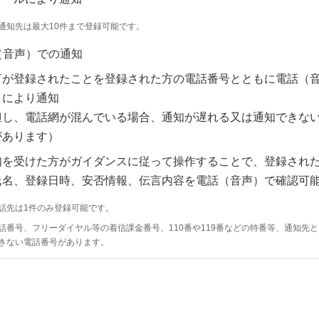
通知先は最大10件まで登録可能です。
（音声）での通知
言が登録されたことを登録された方の電話番号とともに電話（
）により通知
但し、電話網が混んでいる場合、通知が遅れる又は通知できな
があります）
知を受けた方がガイダンスに従って操作することで、登録され
氏名、登録日時、安否情報、伝言内容を電話（音声）で確認可
話先は1件のみ登録可能です。
話番号、フリーダイヤル等の着信課金番号、110番や119番などの特番等、通知先
きない電話番号があります。