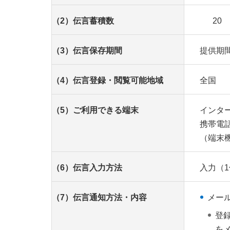
（2）伝言蓄積数
20
（3）伝言保存期間
提供期
（4）伝言登録・閲覧可能地域
全国
（5）ご利用できる端末
インタ
携帯電
（端末
（6）伝言入力方法
入力（1
（7）伝言通知方法・内容
メー
登
を