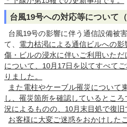
＊下線が第15報での更新事項です。
台風19号への対応等について（
台風19号の影響に伴う通信設備被
て、
電力枯渇による通信ビルへの影
傷・ビルの浸水に伴いご利用いただ
について、10月17日を以てすべて
りました。
また電柱やケーブル罹災について
し、罹災箇所を確認しているところ
況によるものの、10月末目処で復
お客様に大変ご迷惑をおかけした