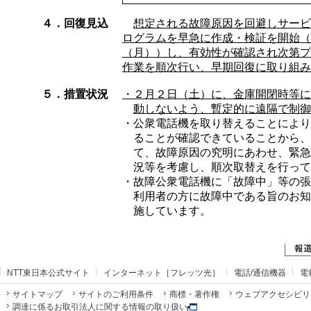
４．回復見込
想定される故障原因を回避しサービ
ログラムを早急に作成・検証を開始（
（月））し、有効性が確認され次第プ
作業を順次行い、早期回復に取り組み
５．措置状況
・
２月２日（土）に、金庫開閉時等に
動しないよう、暫定的に遠隔で制御
・
公衆電話機を取り替えることにより
ることが確認できていることから、
て、故障原因の究明にあわせ、緊急
況等を考慮し、順次取替えを行って
・
故障公衆電話機に「故障中」等の張
利用者の方に故障中である旨のお知
施しています。
NTT東日本公式サイト
インターネット［フレッツ光］
電話/通信機器
電
サイトマップ
サイトのご利用条件
商標・著作権
ウェブアクセシビリ
調達に係るお取引法人に関する情報の取り扱い