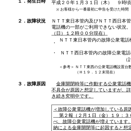
１．発生日時
平成２０年１月３１日（木） ９時頃
お客様から一番最初に申告を受けた時間
※
２．故障状況
ＮＴＴ東日本管内及びＮＴＴ西日本管
電話機の一部がご利用できない状況。
（日）１２時００分現在）
ＮＴＴ東日本管内の故障公衆電
・
・
ＮＴＴ西日本管内の故障公衆電
（
＜参考＞
ＮＴＴ東西の公衆電話機設置台
（Ｈ１９．１２末現在）
３．故障原因
金庫開閉時等に作動する公衆電話機
不具合が原因と想定していますが、詳
き続き究明中です。
＜故障公衆電話機が増加している原
第２報（２月１日（金）１９：３
べ、故障公衆電話機が増えています
納による金庫開閉等に起因すると想