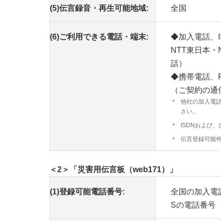
(5)伝言録音・再生可能地域:
全国
(6)ご利用できる電話・端末:
◆加入電話、
NTT東日本
話）
◆携帯電話、
（ご契約の通
＊
他社の加入電
さい。
＊
ISDNおよび
＊
伝言登録可能
＜2＞「災害用伝言板（web171）」
(1)登録可能電話番号:
全国の加入電
Sの電話番号