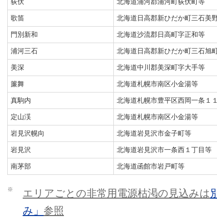
荻伏
北海道浦河郡浦河町荻伏町等
歌笛
北海道日高郡新ひだか町三石美
門別新和
北海道沙流郡日高町字正和等
浦河三石
北海道日高郡新ひだか町三石旭
美深
北海道中川郡美深町字大手等
簾舞
北海道札幌市南区小金湯等
真駒内
北海道札幌市豊平区西岡一条１
定山渓
北海道札幌市南区小金湯等
岩見沢幌向
北海道岩見沢市金子町等
岩見沢
北海道岩見沢市一条西１丁目等
南茅部
北海道函館市岩戸町等
※
エリアごとの非常用電源枯渇の見込みは
み」
参照