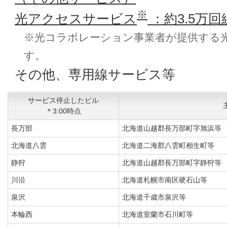
※
光アクセスサービス
：約3.5万回
※光コラボレーション事業者が提供する
す。
その他、専用線サービス等
サービス停止したビル
＊3:00時点
長万部
北海道山越郡長万部町字旭浜等
北海道八雲
北海道二海郡八雲町相生町等
静狩
北海道山越郡長万部町字静狩等
川沿
北海道札幌市南区硬石山等
泉沢
北海道千歳市泉沢等
本輪西
北海道室蘭市石川町等