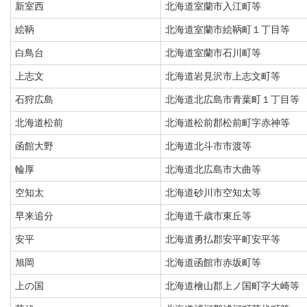
新室西
北海道室蘭市入江町等
絵鞆
北海道室蘭市絵鞆町１丁目等
白鳥台
北海道室蘭市石川町等
上志文
北海道岩見沢市上志文町等
石狩広島
北海道北広島市青葉町１丁目等
北海道松前
北海道松前郡松前町字赤神等
函館大野
北海道北斗市市渡等
輪厚
北海道北広島市大曲等
空知太
北海道砂川市空知太等
早来追分
北海道千歳市東丘等
安平
北海道勇払郡安平町安平等
旭岡
北海道函館市赤坂町等
上の国
北海道檜山郡上ノ国町字大崎等