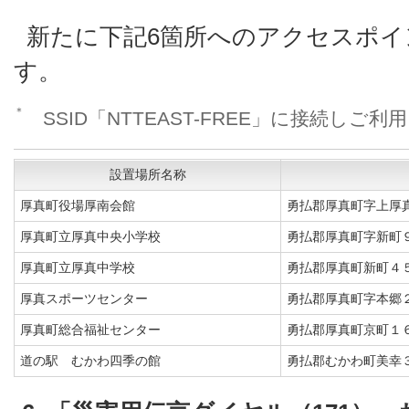
新たに下記6箇所へのアクセスポ
す。
＊
SSID「NTTEAST-FREE」に接続しご
設置場所名称
厚真町役場厚南会館
勇払郡厚真町字上厚
厚真町立厚真中央小学校
勇払郡厚真町字新町
厚真町立厚真中学校
勇払郡厚真町新町４
厚真スポーツセンター
勇払郡厚真町字本郷
厚真町総合福祉センター
勇払郡厚真町京町１
道の駅 むかわ四季の館
勇払郡むかわ町美幸